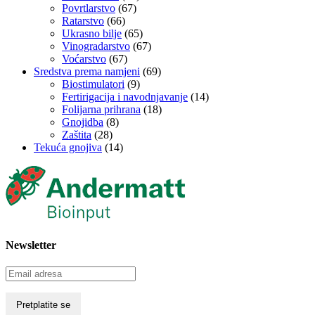
Povrtlarstvo
(67)
Ratarstvo
(66)
Ukrasno bilje
(65)
Vinogradarstvo
(67)
Voćarstvo
(67)
Sredstva prema namjeni
(69)
Biostimulatori
(9)
Fertirigacija i navodnjavanje
(14)
Folijarna prihrana
(18)
Gnojidba
(8)
Zaštita
(28)
Tekuća gnojiva
(14)
Newsletter