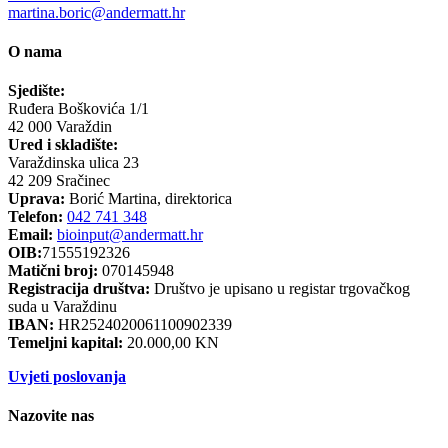
martina.boric@andermatt.hr
O nama
Sjedište:
Ruđera Boškovića 1/1
42 000 Varaždin
Ured i skladište:
Varaždinska ulica 23
42 209 Sračinec
Uprava:
Borić Martina, direktorica
Telefon:
042 741 348
Email:
bioinput@andermatt.hr
OIB:
71555192326
Matični broj:
070145948
Registracija društva:
Društvo je upisano u registar trgovačkog
suda u Varaždinu
IBAN:
HR2524020061100902339
Temeljni kapital:
20.000,00 KN
Uvjeti poslovanja
Nazovite nas