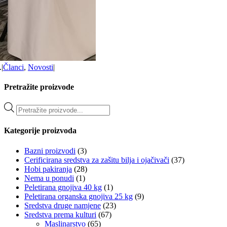
.
|
Članci
,
Novosti
|
Pretražite proizvode
Products
search
Kategorije proizvoda
Bazni proizvodi
(3)
Cerificirana sredstva za zašitu bilja i ojačivači
(37)
Hobi pakiranja
(28)
Nema u ponudi
(1)
Peletirana gnojiva 40 kg
(1)
Peletirana organska gnojiva 25 kg
(9)
Sredstva druge namjene
(23)
Sredstva prema kulturi
(67)
Maslinarstvo
(65)