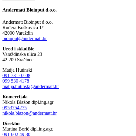
Andermatt Bioinput d.o.o.
Andermatt Bioinput d.o.o.
Ruđera Boškovića 1/1
42000 Varaždin
bioinput@andermatt.hr
Ured i skladište
Varaždinska ulica 23
42 209 Sračinec
Matija Hutinski
091 731 07 08
099 530 4178
matija.hutinski@andermatt.hr
Komercijala
Nikola Blažon dipl.ing.agr
0953754275
nikola.blazon@andermatt.hr
Direktor
Martina Borić dipl.ing.agr.
091 602 49 30