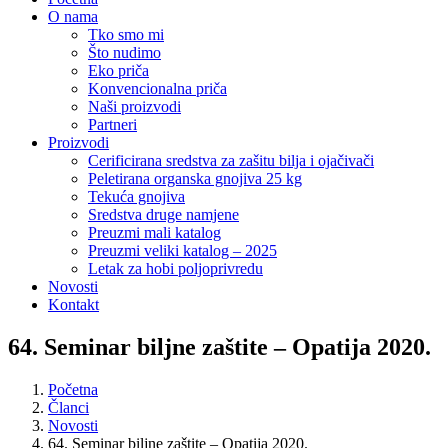
O nama
Tko smo mi
Što nudimo
Eko priča
Konvencionalna priča
Naši proizvodi
Partneri
Proizvodi
Cerificirana sredstva za zašitu bilja i ojačivači
Peletirana organska gnojiva 25 kg
Tekuća gnojiva
Sredstva druge namjene
Preuzmi mali katalog
Preuzmi veliki katalog – 2025
Letak za hobi poljoprivredu
Novosti
Kontakt
64. Seminar biljne zaštite – Opatija 2020.
Početna
Članci
Novosti
64. Seminar biljne zaštite – Opatija 2020.