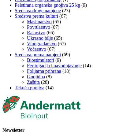
Peletirana organska gnojiva 25 kg
(9)
Sredstva druge namjene
(23)
Sredstva prema kulturi
(67)
Maslinarstvo
(65)
Povrtlarstvo
(67)
Ratarstvo
(66)
Ukrasno bilje
(65)
Vinogradarstvo
(67)
Voćarstvo
(67)
Sredstva prema namjeni
(69)
Biostimulatori
(9)
Fertirigacija i navodnjavanje
(14)
Folijarna prihrana
(18)
Gnojidba
(8)
Zaštita
(28)
Tekuća gnojiva
(14)
Newsletter