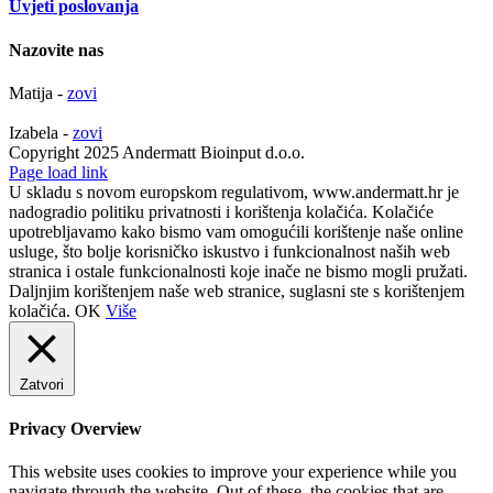
Uvjeti poslovanja
Nazovite nas
Matija -
zovi
Izabela -
zovi
Copyright 2025 Andermatt Bioinput d.o.o.
Facebook
Page load link
U skladu s novom europskom regulativom, www.andermatt.hr je
nadogradio politiku privatnosti i korištenja kolačića. Kolačiće
upotrebljavamo kako bismo vam omogućili korištenje naše online
usluge, što bolje korisničko iskustvo i funkcionalnost naših web
stranica i ostale funkcionalnosti koje inače ne bismo mogli pružati.
Daljnjim korištenjem naše web stranice, suglasni ste s korištenjem
kolačića.
OK
Više
Zatvori
Privacy Overview
This website uses cookies to improve your experience while you
navigate through the website. Out of these, the cookies that are