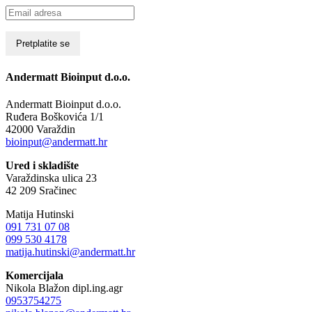
Andermatt Bioinput d.o.o.
Andermatt Bioinput d.o.o.
Ruđera Boškovića 1/1
42000 Varaždin
bioinput@andermatt.hr
Ured i skladište
Varaždinska ulica 23
42 209 Sračinec
Matija Hutinski
091 731 07 08
099 530 4178
matija.hutinski@andermatt.hr
Komercijala
Nikola Blažon dipl.ing.agr
0953754275