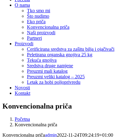
O nama
Tko smo mi
Što nudimo
Eko priča
Konvencionalna priča
Naši proizvodi
Partneri
Proizvodi
Cerificirana sredstva za zašitu bilja i ojačivači
Peletirana organska gnojiva 25 kg
Tekuća gnojiva
Sredstva druge namjene
Preuzmi mali katalog
Preuzmi veliki katalog – 2025
Letak za hobi poljoprivredu
Novosti
Kontakt
Konvencionalna priča
Početna
Konvencionalna priča
Konvencionalna priča
admin
2022-11-24T09:24:19+01:00