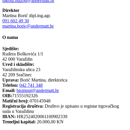
nikola.blazon@andermatt.hr
Direktor
Martina Borić dipl.ing.agr.
091 602 49 30
martina.boric@andermatt.hr
O nama
Sjedište:
Ruđera Boškovića 1/1
42 000 Varaždin
Ured i skladište:
Varaždinska ulica 23
42 209 Sračinec
Uprava:
Borić Martina, direktorica
Telefon:
042 741 348
Email:
bioinput@andermatt.hr
OIB:
71555192326
Matični broj:
070145948
Registracija društva:
Društvo je upisano u registar trgovačkog
suda u Varaždinu
IBAN:
HR2524020061100902339
Temeljni kapital:
20.000,00 KN