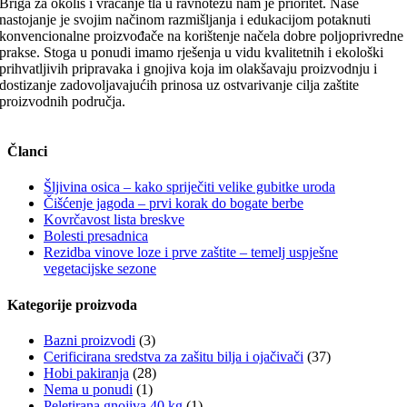
Briga za okoliš i vraćanje tla u ravnotežu nam je prioritet. Naše
nastojanje je svojim načinom razmišljanja i edukacijom potaknuti
konvencionalne proizvođače na korištenje načela dobre poljoprivredne
prakse. Stoga u ponudi imamo rješenja u vidu kvalitetnih i ekološki
prihvatljivih pripravaka i gnojiva koja im olakšavaju proizvodnju i
dostizanje zadovoljavajućih prinosa uz ostvarivanje cilja zaštite
proizvodnih područja.
Članci
Šljivina osica – kako spriječiti velike gubitke uroda
Čišćenje jagoda – prvi korak do bogate berbe
Kovrčavost lista breskve
Bolesti presadnica
Rezidba vinove loze i prve zaštite – temelj uspješne
vegetacijske sezone
Kategorije proizvoda
Bazni proizvodi
(3)
Cerificirana sredstva za zašitu bilja i ojačivači
(37)
Hobi pakiranja
(28)
Nema u ponudi
(1)
Peletirana gnojiva 40 kg
(1)