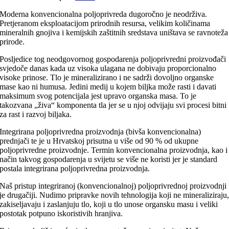
Moderna konvencionalna poljoprivreda dugoročno je neodrživa.
Pretjeranom eksploatacijom prirodnih resursa, velikim količinama
mineralnih gnojiva i kemijskih zaštitnih sredstava uništava se ravnoteža
prirode.
Posljedice tog neodgovornog gospodarenja poljoprivredni proizvođači
svjedoče danas kada uz visoka ulagana ne dobivaju proporcionalno
visoke prinose. Tlo je mineralizirano i ne sadrži dovoljno organske
mase kao ni humusa. Jedini medij u kojem biljka može rasti i davati
maksimum svog potencijala jest upravo organska masa. To je
takozvana „živa“ komponenta tla jer se u njoj odvijaju svi procesi bitni
za rast i razvoj biljaka.
Integrirana poljoprivredna proizvodnja (bivša konvencionalna)
prednjači te je u Hrvatskoj prisutna u više od 90 % od ukupne
poljoprivredne proizvodnje. Termin konvencionalna proizvodnja, kao i
način takvog gospodarenja u svijetu se više ne koristi jer je standard
postala integrirana poljoprivredna proizvodnja.
Naš pristup integriranoj (konvencionalnoj) poljoprivrednoj proizvodnji
je drugačiji. Nudimo pripravke novih tehnologija koji ne mineraliziraju
zakiseljavaju i zaslanjuju tlo, koji u tlo unose organsku masu i veliki
postotak potpuno iskoristivih hranjiva.