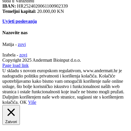
suda u Varaždinu
IBAN:
HR2524020061100902339
Temeljni kapital:
20.000,00 KN
Uvjeti poslovanja
Nazovite nas
Matija -
zovi
Izabela -
zovi
Copyright 2025 Andermatt Bioinput d.o.o.
Facebook
Page load link
U skladu s novom europskom regulativom, www.andermatt.hr je
nadogradio politiku privatnosti i korištenja kolačića. Kolačiće
upotrebljavamo kako bismo vam omogućili korištenje naše online
usluge, što bolje korisničko iskustvo i funkcionalnost naših web
stranica i ostale funkcionalnosti koje inače ne bismo mogli pružati.
Daljnjim korištenjem naše web stranice, suglasni ste s korištenjem
kolačića.
OK
Više
Zatvori