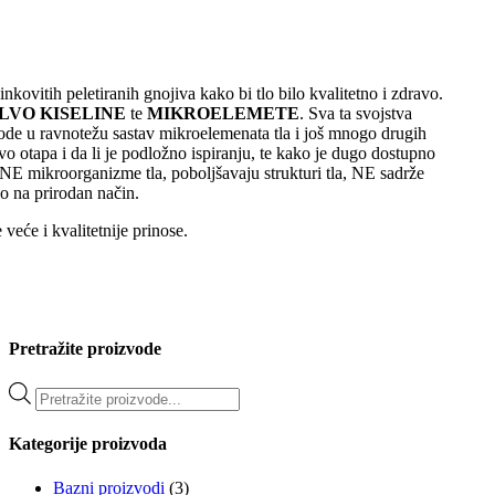
kovitih peletiranih gnojiva kako bi tlo bilo kvalitetno i zdravo.
LVO KISELINE
te
MIKROELEMETE
. Sva ta svojstva
ovode u ravnotežu sastav mikroelemenata tla i još mnogo drugih
vo otapa i da li je podložno ispiranju, te kako je dugo dostupno
 mikroorganizme tla, poboljšavaju strukturi tla, NE sadrže
o na prirodan način.
veće i kvalitetnije prinose.
Pretražite proizvode
Products
search
Kategorije proizvoda
Bazni proizvodi
(3)