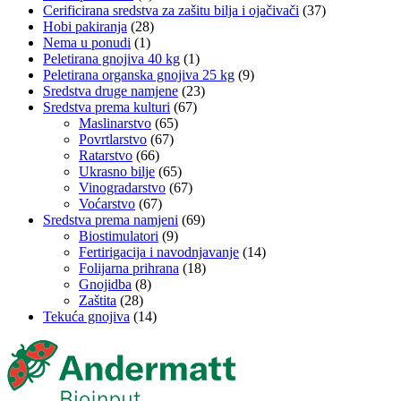
Cerificirana sredstva za zašitu bilja i ojačivači
(37)
Hobi pakiranja
(28)
Nema u ponudi
(1)
Peletirana gnojiva 40 kg
(1)
Peletirana organska gnojiva 25 kg
(9)
Sredstva druge namjene
(23)
Sredstva prema kulturi
(67)
Maslinarstvo
(65)
Povrtlarstvo
(67)
Ratarstvo
(66)
Ukrasno bilje
(65)
Vinogradarstvo
(67)
Voćarstvo
(67)
Sredstva prema namjeni
(69)
Biostimulatori
(9)
Fertirigacija i navodnjavanje
(14)
Folijarna prihrana
(18)
Gnojidba
(8)
Zaštita
(28)
Tekuća gnojiva
(14)