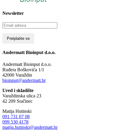
Newsletter
Andermatt Bioinput d.o.o.
Andermatt Bioinput d.o.o.
Ruđera Boškovića 1/1
42000 Varaždin
bioinput@andermatt.hr
Ured i skladište
Varaždinska ulica 23
42 209 Sračinec
Matija Hutinski
091 731 07 08
099 530 4178
matija.hutinski@andermatt.hr