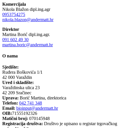
Komercijala
Nikola Blažon dipl.ing.agr
0953754275
nikola.blazon@andermatt.hr
Direktor
Martina Borić dipl.ing.agr.
091 602 49 30
martina.boric@andermatt.hr
O nama
Sjedište:
Ruđera Boškovića 1/1
42 000 Varaždin
Ured i skladište:
Varaždinska ulica 23
42 209 Sračinec
Uprava:
Borić Martina, direktorica
Telefon:
042 741 348
Email:
bioinput@andermatt.hr
OIB:
71555192326
Matični broj:
070145948
Registracija društva:
Društvo je upisano u registar trgovačkog