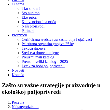
O nama
Tko smo mi
Što nudimo
Eko priča
Konvencionalna priča
Naši proizvodi
Partneri
Proizvodi
Cerificirana sredstva za zašitu bilja i ojačivači
Peletirana organska gnojiva 25 kg
Tekuća gnojiva
Sredstva druge namjene
Preuzmi mali katalog
Preuzmi veliki katalog – 2025
Letak za hobi poljoprivredu
Novosti
Kontakt
Zašto su važne strategije proizvodnje u
ekološkoj poljoprivredi
Početna
Nekategorizirano