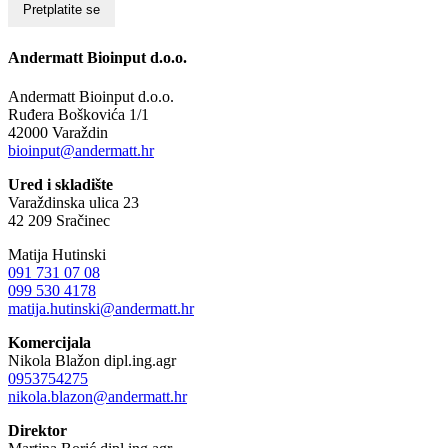
Andermatt Bioinput d.o.o.
Andermatt Bioinput d.o.o.
Ruđera Boškovića 1/1
42000 Varaždin
bioinput@andermatt.hr
Ured i skladište
Varaždinska ulica 23
42 209 Sračinec
Matija Hutinski
091 731 07 08
099 530 4178
matija.hutinski@andermatt.hr
Komercijala
Nikola Blažon dipl.ing.agr
0953754275
nikola.blazon@andermatt.hr
Direktor