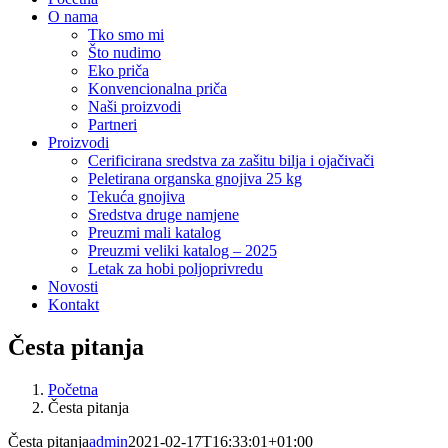
O nama
Tko smo mi
Što nudimo
Eko priča
Konvencionalna priča
Naši proizvodi
Partneri
Proizvodi
Cerificirana sredstva za zašitu bilja i ojačivači
Peletirana organska gnojiva 25 kg
Tekuća gnojiva
Sredstva druge namjene
Preuzmi mali katalog
Preuzmi veliki katalog – 2025
Letak za hobi poljoprivredu
Novosti
Kontakt
Česta pitanja
Početna
Česta pitanja
Česta pitanja
admin
2021-02-17T16:33:01+01:00