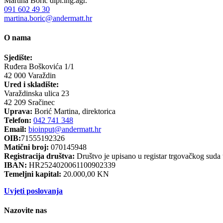
Martina Borić dipl.ing.agr.
091 602 49 30
martina.boric@andermatt.hr
O nama
Sjedište:
Ruđera Boškovića 1/1
42 000 Varaždin
Ured i skladište:
Varaždinska ulica 23
42 209 Sračinec
Uprava:
Borić Martina, direktorica
Telefon:
042 741 348
Email:
bioinput@andermatt.hr
OIB:
71555192326
Matični broj:
070145948
Registracija društva:
Društvo je upisano u registar trgovačkog suda
IBAN:
HR2524020061100902339
Temeljni kapital:
20.000,00 KN
Uvjeti poslovanja
Nazovite nas