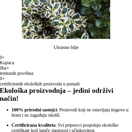
Ukrasno bilje
0
+
Kupaca
0
ha+
tretiranih površina
0
+
certificiranih ekoloških proizvoda u ponudi
Ekološka proizvodnja – jedini održivi
način!
100% prirodni sastojci
: Proizvodi koji ne ostavljaju tragove u
hrani i ne zagađuju okoliš.
Certificirana kvaliteta
: Svi pripravci posjeduju ekološke
certifikate koji jamče sigurnost i učinkovitost.