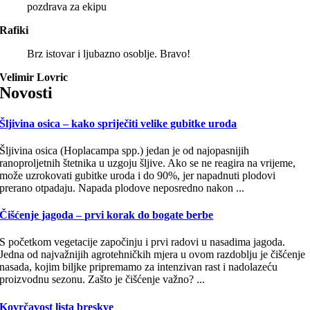
pozdrava za ekipu
Rafiki
Brz istovar i ljubazno osoblje. Bravo!
Velimir Lovric
Novosti
Šljivina osica – kako spriječiti velike gubitke uroda
Šljivina osica (Hoplacampa spp.) jedan je od najopasnijih
ranoproljetnih štetnika u uzgoju šljive. Ako se ne reagira na vrijeme,
može uzrokovati gubitke uroda i do 90%, jer napadnuti plodovi
prerano otpadaju. Napada plodove neposredno nakon ...
Čišćenje jagoda – prvi korak do bogate berbe
S početkom vegetacije započinju i prvi radovi u nasadima jagoda.
Jedna od najvažnijih agrotehničkih mjera u ovom razdoblju je čišćenje
nasada, kojim biljke pripremamo za intenzivan rast i nadolazeću
proizvodnu sezonu. Zašto je čišćenje važno? ...
Kovrčavost lista breskve