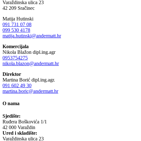
Varaždinska ulica 23
42 209 Sračinec
Matija Hutinski
091 731 07 08
099 530 4178
matija.hutinski@andermatt.hr
Komercijala
Nikola Blažon dipl.ing.agr
0953754275
nikola.blazon@andermatt.hr
Direktor
Martina Borić dipl.ing.agr.
091 602 49 30
martina.boric@andermatt.hr
O nama
Sjedište:
Ruđera Boškovića 1/1
42 000 Varaždin
Ured i skladište:
Varaždinska ulica 23