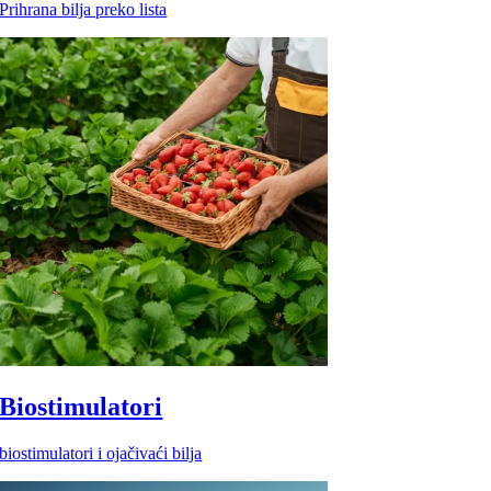
Prihrana bilja preko lista
Biostimulatori
biostimulatori i ojačivaći bilja