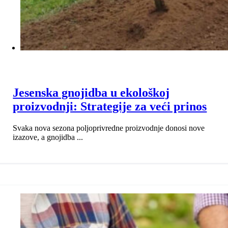
Jesenska gnojidba u ekološkoj
proizvodnji: Strategije za veći prinos
Svaka nova sezona poljoprivredne proizvodnje donosi nove
izazove, a gnojidba ...