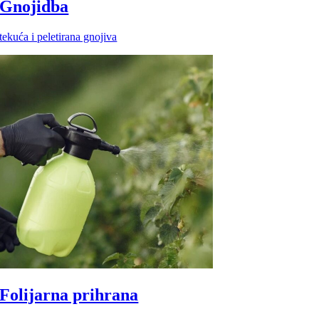
Gnojidba
tekuća i peletirana gnojiva
Folijarna prihrana