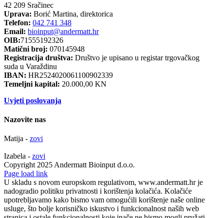
42 209 Sračinec
Uprava:
Borić Martina, direktorica
Telefon:
042 741 348
Email:
bioinput@andermatt.hr
OIB:
71555192326
Matični broj:
070145948
Registracija društva:
Društvo je upisano u registar trgovačkog
suda u Varaždinu
IBAN:
HR2524020061100902339
Temeljni kapital:
20.000,00 KN
Uvjeti poslovanja
Nazovite nas
Matija -
zovi
Izabela -
zovi
Copyright 2025 Andermatt Bioinput d.o.o.
Facebook
Page load link
U skladu s novom europskom regulativom, www.andermatt.hr je
nadogradio politiku privatnosti i korištenja kolačića. Kolačiće
upotrebljavamo kako bismo vam omogućili korištenje naše online
usluge, što bolje korisničko iskustvo i funkcionalnost naših web
stranica i ostale funkcionalnosti koje inače ne bismo mogli pružati.