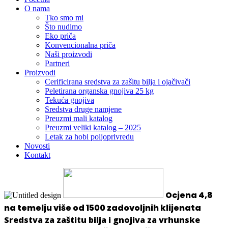
O nama
Tko smo mi
Što nudimo
Eko priča
Konvencionalna priča
Naši proizvodi
Partneri
Proizvodi
Cerificirana sredstva za zašitu bilja i ojačivači
Peletirana organska gnojiva 25 kg
Tekuća gnojiva
Sredstva druge namjene
Preuzmi mali katalog
Preuzmi veliki katalog – 2025
Letak za hobi poljoprivredu
Novosti
Kontakt
Ocjena 4,8
na temelju više od 1500 zadovoljnih klijenata
Sredstva za zaštitu bilja i gnojiva za vrhunske