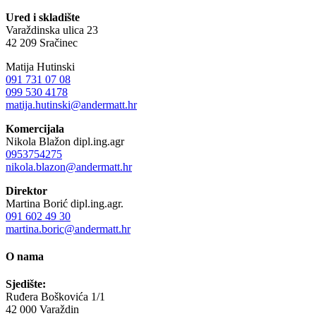
Ured i skladište
Varaždinska ulica 23
42 209 Sračinec
Matija Hutinski
091 731 07 08
099 530 4178
matija.hutinski@andermatt.hr
Komercijala
Nikola Blažon dipl.ing.agr
0953754275
nikola.blazon@andermatt.hr
Direktor
Martina Borić dipl.ing.agr.
091 602 49 30
martina.boric@andermatt.hr
O nama
Sjedište:
Ruđera Boškovića 1/1
42 000 Varaždin