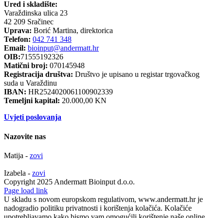
Ured i skladište:
Varaždinska ulica 23
42 209 Sračinec
Uprava:
Borić Martina, direktorica
Telefon:
042 741 348
Email:
bioinput@andermatt.hr
OIB:
71555192326
Matični broj:
070145948
Registracija društva:
Društvo je upisano u registar trgovačkog
suda u Varaždinu
IBAN:
HR2524020061100902339
Temeljni kapital:
20.000,00 KN
Uvjeti poslovanja
Nazovite nas
Matija -
zovi
Izabela -
zovi
Copyright 2025 Andermatt Bioinput d.o.o.
Facebook
Page load link
U skladu s novom europskom regulativom, www.andermatt.hr je
nadogradio politiku privatnosti i korištenja kolačića. Kolačiće
upotrebljavamo kako bismo vam omogućili korištenje naše online