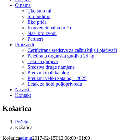
O nama
Tko smo mi
Što nudimo
Eko priča
Konvencionalna priča
Naši proizvodi
Partneri
Proizvodi
Cerificirana sredstva za zašitu bilja i ojačivači
Peletirana organska gnojiva 25 kg
Tekuća gnojiva
Sredstva druge namjene
Preuzmi mali katalog
Preuzmi veliki katalog – 2025
Letak za hobi poljoprivredu
Novosti
Kontakt
Košarica
Početna
Košarica
Košarica
admin
2017-02-15T13:08:00+01:00