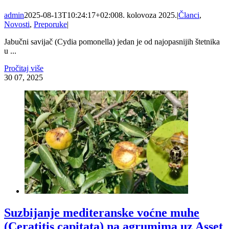
admin
2025-08-13T10:24:17+02:00
8. kolovoza 2025.
|
Članci
,
Novosti
,
Preporuke
|
Jabučni savijač (Cydia pomonella) jedan je od najopasnijih štetnika
u ...
Pročitaj više
30
07, 2025
Suzbijanje mediteranske voćne muhe
(Ceratitis capitata) na agrumima uz Asset