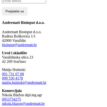
Andermatt Bioinput d.o.o.
Andermatt Bioinput d.o.o.
Ruđera Boškovića 1/1
42000 Varaždin
bioinput@andermatt.hr
Ured i skladište
Varaždinska ulica 23
42 209 Sračinec
Matija Hutinski
091 731 07 08
099 530 4178
matija.hutinski@andermatt.hr
Komercijala
Nikola Blažon dipl.ing.agr
0953754275
nikola.blazon@andermatt.hr