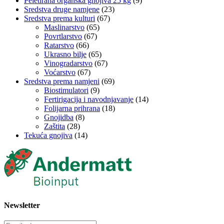
Peletirana organska gnojiva 25 kg
(9)
Sredstva druge namjene
(23)
Sredstva prema kulturi
(67)
Maslinarstvo
(65)
Povrtlarstvo
(67)
Ratarstvo
(66)
Ukrasno bilje
(65)
Vinogradarstvo
(67)
Voćarstvo
(67)
Sredstva prema namjeni
(69)
Biostimulatori
(9)
Fertirigacija i navodnjavanje
(14)
Folijarna prihrana
(18)
Gnojidba
(8)
Zaštita
(28)
Tekuća gnojiva
(14)
Newsletter