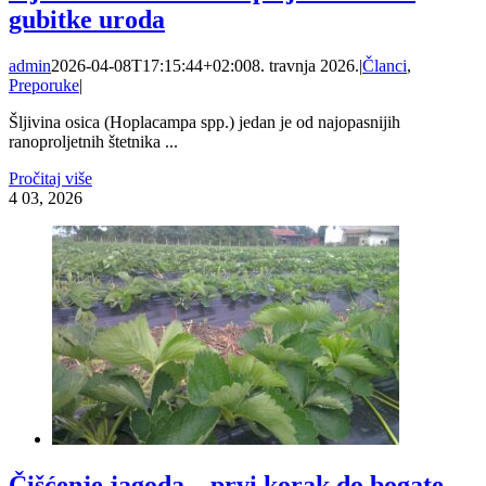
gubitke uroda
admin
2026-04-08T17:15:44+02:00
8. travnja 2026.
|
Članci
,
Preporuke
|
Šljivina osica (Hoplacampa spp.) jedan je od najopasnijih
ranoproljetnih štetnika ...
Pročitaj više
4
03, 2026
Čišćenje jagoda – prvi korak do bogate