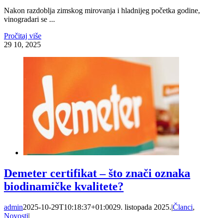
Nakon razdoblja zimskog mirovanja i hladnijeg početka godine,
vinogradari se ...
Pročitaj više
29
10, 2025
Demeter certifikat – što znači oznaka
biodinamičke kvalitete?
admin
2025-10-29T10:18:37+01:00
29. listopada 2025.
|
Članci
,
Novosti
|