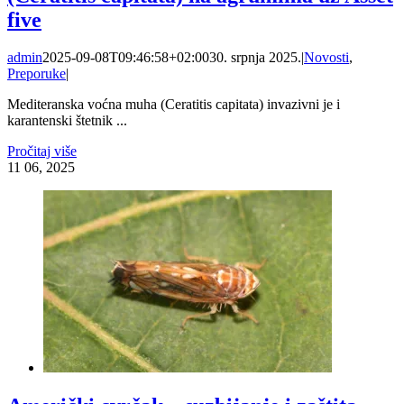
five
admin
2025-09-08T09:46:58+02:00
30. srpnja 2025.
|
Novosti
,
Preporuke
|
Mediteranska voćna muha (Ceratitis capitata) invazivni je i
karantenski štetnik ...
Pročitaj više
11
06, 2025