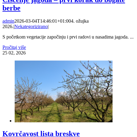
berbe
admin
2026-03-04T14:46:01+01:00
4. ožujka
2026.
|
Nekategorizirano
|
S početkom vegetacije započinju i prvi radovi u nasadima jagoda. ...
Pročitaj više
25
02, 2026
Kovrčavost lista breskve