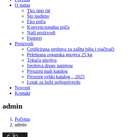
O nama
Tko smo mi
Što nudimo
Eko priča
Konvencionalna priča
Naši proizvodi
Partneri
Proizvodi
Cerificirana sredstva za zašitu bilja i ojačivači
Peletirana organska gnojiva 25 kg
Tekuća gnojiva
Sredstva druge namjene
Preuzmi mali katalog
Preuzmi veliki katalog – 2025
Letak za hobi poljoprivredu
Novosti
Kontakt
admin
Početna
admin