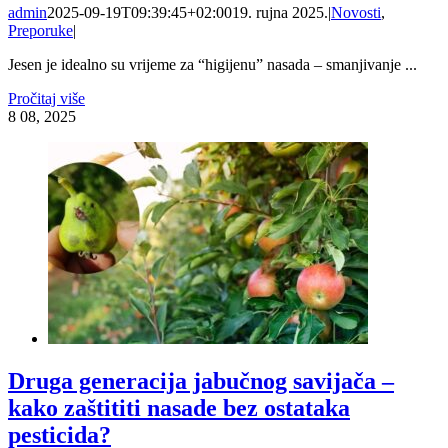
admin
2025-09-19T09:39:45+02:00
19. rujna 2025.
|
Novosti
,
Preporuke
|
Jesen je idealno su vrijeme za “higijenu” nasada – smanjivanje ...
Pročitaj više
8
08, 2025
Druga generacija jabučnog savijača –
kako zaštititi nasade bez ostataka
pesticida?