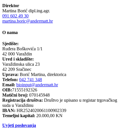
Direktor
Martina Borić dipl.ing.agr.
091 602 49 30
martina.boric@andermatt.hr
O nama
Sjedište:
Ruđera Boškovića 1/1
42 000 Varaždin
Ured i skladište:
Varaždinska ulica 23
42 209 Sračinec
Uprava:
Borić Martina, direktorica
Telefon:
042 741 348
Email:
bioinput@andermatt.hr
OIB:
71555192326
Matični broj:
070145948
Registracija društva:
Društvo je upisano u registar trgovačkog
suda u Varaždinu
IBAN:
HR2524020061100902339
Temeljni kapital:
20.000,00 KN
Uvjeti poslovanja