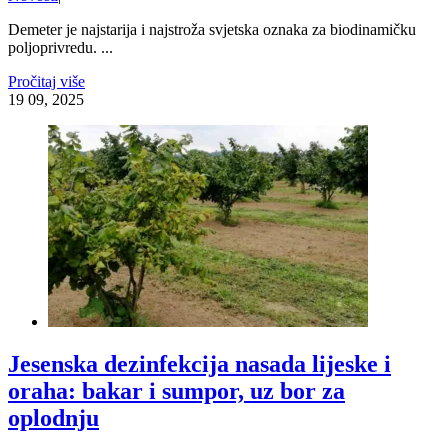
Demeter je najstarija i najstroža svjetska oznaka za biodinamičku
poljoprivredu. ...
Pročitaj više
19
09, 2025
Jesenska dezinfekcija nasada lijeske i
oraha: bakar i sumpor, uz bor za
oplodnju