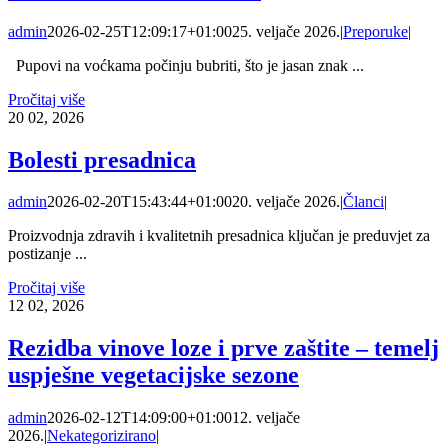
admin
2026-02-25T12:09:17+01:00
25. veljače 2026.
|
Preporuke
|
Pupovi na voćkama počinju bubriti, što je jasan znak ...
Pročitaj više
20
02, 2026
Bolesti presadnica
admin
2026-02-20T15:43:44+01:00
20. veljače 2026.
|
Članci
|
Proizvodnja zdravih i kvalitetnih presadnica ključan je preduvjet za
postizanje ...
Pročitaj više
12
02, 2026
Rezidba vinove loze i prve zaštite – temelj
uspješne vegetacijske sezone
admin
2026-02-12T14:09:00+01:00
12. veljače
2026.
|
Nekategorizirano
|