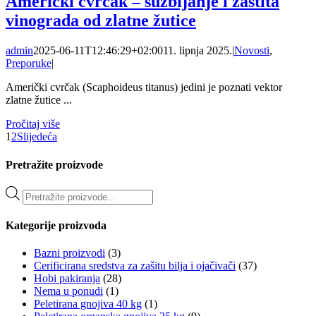
Američki cvrčak – suzbijanje i zaštita
vinograda od zlatne žutice
admin
2025-06-11T12:46:29+02:00
11. lipnja 2025.
|
Novosti
,
Preporuke
|
Američki cvrčak (Scaphoideus titanus) jedini je poznati vektor
zlatne žutice ...
Pročitaj više
1
2
Slijedeća
Pretražite proizvode
Products
search
Kategorije proizvoda
Bazni proizvodi
(3)
Cerificirana sredstva za zašitu bilja i ojačivači
(37)
Hobi pakiranja
(28)
Nema u ponudi
(1)
Peletirana gnojiva 40 kg
(1)