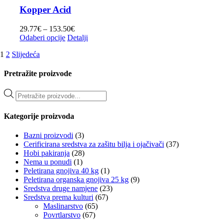
Kopper Acid
Raspon
29.77
€
–
153.50
€
Ovaj
cijena:
Odaberi opcije
Detalji
proizvod
od
1
2
Slijedeća
ima
29.77€
više
do
varijanti.
153.50€
Pretražite proizvode
Opcije
se
Products
mogu
search
odabrati
Kategorije proizvoda
na
stranici
proizvoda
Bazni proizvodi
(3)
Cerificirana sredstva za zašitu bilja i ojačivači
(37)
Hobi pakiranja
(28)
Nema u ponudi
(1)
Peletirana gnojiva 40 kg
(1)
Peletirana organska gnojiva 25 kg
(9)
Sredstva druge namjene
(23)
Sredstva prema kulturi
(67)
Maslinarstvo
(65)
Povrtlarstvo
(67)