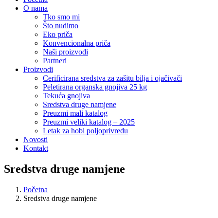
O nama
Tko smo mi
Što nudimo
Eko priča
Konvencionalna priča
Naši proizvodi
Partneri
Proizvodi
Cerificirana sredstva za zašitu bilja i ojačivači
Peletirana organska gnojiva 25 kg
Tekuća gnojiva
Sredstva druge namjene
Preuzmi mali katalog
Preuzmi veliki katalog – 2025
Letak za hobi poljoprivredu
Novosti
Kontakt
Sredstva druge namjene
Početna
Sredstva druge namjene