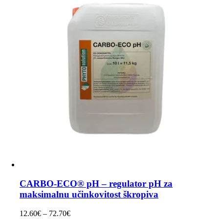
CARBO-ECO® pH – regulator pH za
maksimalnu učinkovitost škropiva
Raspon
12.60
€
–
72.70
€