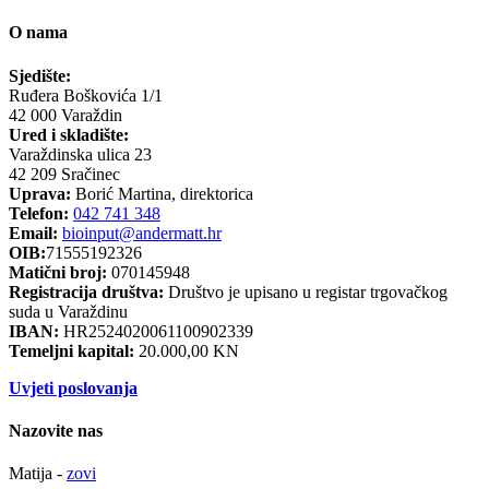
O nama
Sjedište:
Ruđera Boškovića 1/1
42 000 Varaždin
Ured i skladište:
Varaždinska ulica 23
42 209 Sračinec
Uprava:
Borić Martina, direktorica
Telefon:
042 741 348
Email:
bioinput@andermatt.hr
OIB:
71555192326
Matični broj:
070145948
Registracija društva:
Društvo je upisano u registar trgovačkog
suda u Varaždinu
IBAN:
HR2524020061100902339
Temeljni kapital:
20.000,00 KN
Uvjeti poslovanja
Nazovite nas
Matija -
zovi