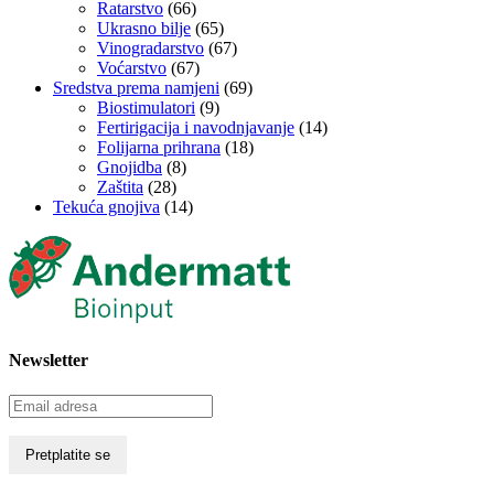
Ratarstvo
(66)
Ukrasno bilje
(65)
Vinogradarstvo
(67)
Voćarstvo
(67)
Sredstva prema namjeni
(69)
Biostimulatori
(9)
Fertirigacija i navodnjavanje
(14)
Folijarna prihrana
(18)
Gnojidba
(8)
Zaštita
(28)
Tekuća gnojiva
(14)
Newsletter