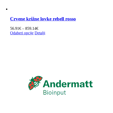
Crvene križne lovke rebell rosso
Raspon
56.91
€
–
859.14
€
Ovaj
cijena:
Odaberi opcije
Detalji
proizvod
od
ima
56.91€
više
do
varijanti.
859.14€
Opcije
se
mogu
odabrati
na
stranici
proizvoda