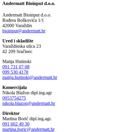
Andermatt Bioinput d.o.o.
Andermatt Bioinput d.o.o.
Ruđera Boškovića 1/1
42000 Varaždin
bioinput@andermatt.hr
Ured i skladište
Varaždinska ulica 23
42 209 Sračinec
Matija Hutinski
091 731 07 08
099 530 4178
matija.hutinski@andermatt.hr
Komercijala
Nikola Blažon dipl.ing.agr
0953754275
nikola.blazon@andermatt.hr
Direktor
Martina Borić dipl.ing.agr.
091 602 49 30
martina.boric@andermatt.hr