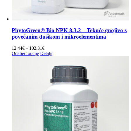
PhytoGreen® Bio NPK 8.3.2 – Tekuće gnojivo s
povećanim dušikom i mikroelementima
Raspon
12.44
€
–
102.31
€
Ovaj
cijena:
Odaberi opcije
Detalji
proizvod
od
ima
12.44€
više
do
varijanti.
102.31€
Opcije
se
mogu
odabrati
na
stranici
proizvoda