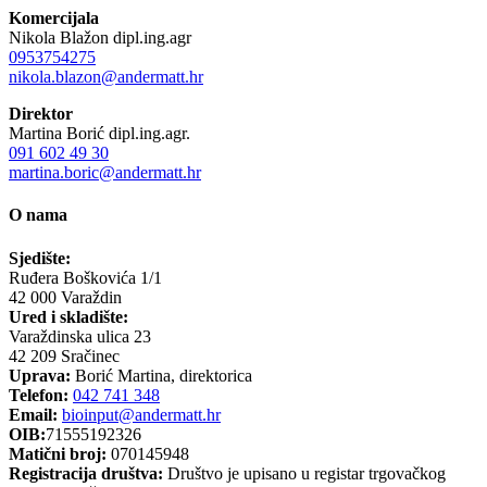
Komercijala
Nikola Blažon dipl.ing.agr
0953754275
nikola.blazon@andermatt.hr
Direktor
Martina Borić dipl.ing.agr.
091 602 49 30
martina.boric@andermatt.hr
O nama
Sjedište:
Ruđera Boškovića 1/1
42 000 Varaždin
Ured i skladište:
Varaždinska ulica 23
42 209 Sračinec
Uprava:
Borić Martina, direktorica
Telefon:
042 741 348
Email:
bioinput@andermatt.hr
OIB:
71555192326
Matični broj:
070145948
Registracija društva:
Društvo je upisano u registar trgovačkog