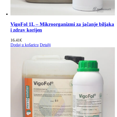
VigoFol 1L – Mikroorganizmi za jačanje biljaka
i zdrav korijen
16.41
€
Dodaj u košaricu
Detalji