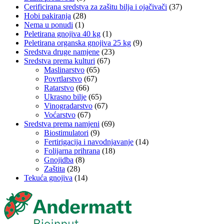
Cerificirana sredstva za zašitu bilja i ojačivači
(37)
Hobi pakiranja
(28)
Nema u ponudi
(1)
Peletirana gnojiva 40 kg
(1)
Peletirana organska gnojiva 25 kg
(9)
Sredstva druge namjene
(23)
Sredstva prema kulturi
(67)
Maslinarstvo
(65)
Povrtlarstvo
(67)
Ratarstvo
(66)
Ukrasno bilje
(65)
Vinogradarstvo
(67)
Voćarstvo
(67)
Sredstva prema namjeni
(69)
Biostimulatori
(9)
Fertirigacija i navodnjavanje
(14)
Folijarna prihrana
(18)
Gnojidba
(8)
Zaštita
(28)
Tekuća gnojiva
(14)