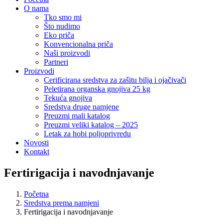
O nama
Tko smo mi
Što nudimo
Eko priča
Konvencionalna priča
Naši proizvodi
Partneri
Proizvodi
Cerificirana sredstva za zašitu bilja i ojačivači
Peletirana organska gnojiva 25 kg
Tekuća gnojiva
Sredstva druge namjene
Preuzmi mali katalog
Preuzmi veliki katalog – 2025
Letak za hobi poljoprivredu
Novosti
Kontakt
Fertirigacija i navodnjavanje
Početna
Sredstva prema namjeni
Fertirigacija i navodnjavanje