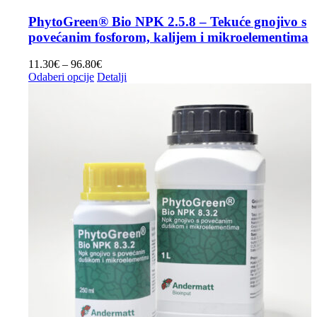
PhytoGreen® Bio NPK 2.5.8 – Tekuće gnojivo s
povećanim fosforom, kalijem i mikroelementima
Raspon
11.30
€
–
96.80
€
Ovaj
cijena:
Odaberi opcije
Detalji
proizvod
od
ima
11.30€
više
do
varijanti.
96.80€
Opcije
se
mogu
odabrati
na
stranici
proizvoda