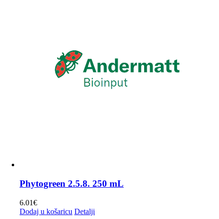
varijanti.
72.70€
Opcije
se
mogu
odabrati
na
stranici
proizvoda
Phytogreen 2.5.8. 250 mL
6.01
€
Dodaj u košaricu
Detalji