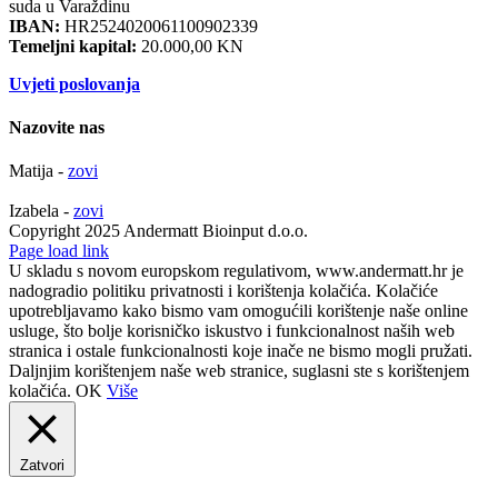
suda u Varaždinu
IBAN:
HR2524020061100902339
Temeljni kapital:
20.000,00 KN
Uvjeti poslovanja
Nazovite nas
Matija -
zovi
Izabela -
zovi
Copyright 2025 Andermatt Bioinput d.o.o.
Facebook
Page load link
U skladu s novom europskom regulativom, www.andermatt.hr je
nadogradio politiku privatnosti i korištenja kolačića. Kolačiće
upotrebljavamo kako bismo vam omogućili korištenje naše online
usluge, što bolje korisničko iskustvo i funkcionalnost naših web
stranica i ostale funkcionalnosti koje inače ne bismo mogli pružati.
Daljnjim korištenjem naše web stranice, suglasni ste s korištenjem
kolačića.
OK
Više
Zatvori