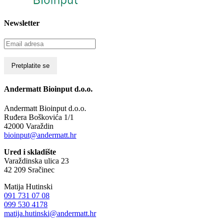
Newsletter
Andermatt Bioinput d.o.o.
Andermatt Bioinput d.o.o.
Ruđera Boškovića 1/1
42000 Varaždin
bioinput@andermatt.hr
Ured i skladište
Varaždinska ulica 23
42 209 Sračinec
Matija Hutinski
091 731 07 08
099 530 4178
matija.hutinski@andermatt.hr