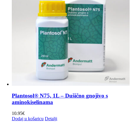
mogu
odabrati
na
stranici
proizvoda
Plantosol® N75, 1L – Dušično gnojivo s
aminokiselinama
10.95
€
Dodaj u košaricu
Detalji