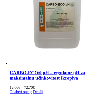
CARBO-ECO® pH – regulator pH za
maksimalnu učinkovitost škropiva
Raspon
12.60
€
–
72.70
€
Ovaj
cijena:
Odaberi opcije
Detalji
proizvod
od
ima
12.60€
više
do