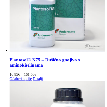
proizvoda
Plantosol® N75 – Dušično gnojivo s
aminokiselinama
Raspon
10.95
€
–
161.56
€
Ovaj
cijena:
Odaberi opcije
Detalji
proizvod
od
ima
10.95€
više
do
varijanti.
161.56€
Opcije
se