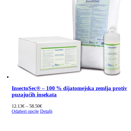
InsectoSec® – 100 % dijatomejska zemlja protiv
puzajućih insekata
Raspon
12.13
€
–
58.50
€
Ovaj
cijena:
Odaberi opcije
Detalji
proizvod
od
ima
12.13€
više
do