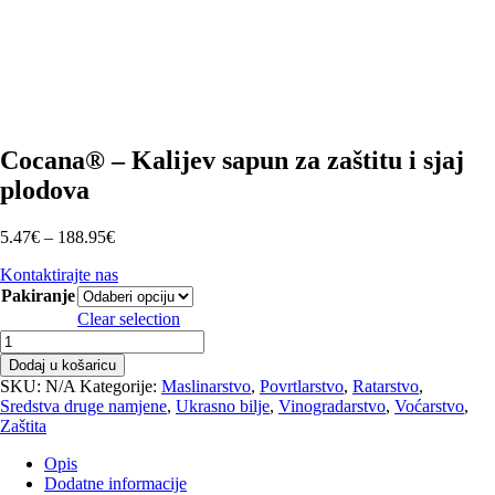
Cocana® – Kalijev sapun za zaštitu i sjaj
plodova
Raspon
5.47
€
–
188.95
€
cijena:
Kontaktirajte nas
od
Pakiranje
5.47€
do
Clear selection
188.95€
Cocana®
–
Dodaj u košaricu
Kalijev
SKU:
N/A
Kategorije:
Maslinarstvo
,
Povrtlarstvo
,
Ratarstvo
,
sapun
Sredstva druge namjene
,
Ukrasno bilje
,
Vinogradarstvo
,
Voćarstvo
,
za
Zaštita
zaštitu
i
Opis
sjaj
Dodatne informacije