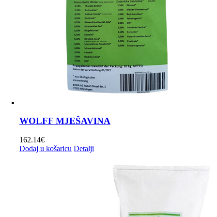
proizvoda
WOLFF MJEŠAVINA
162.14
€
Dodaj u košaricu
Detalji