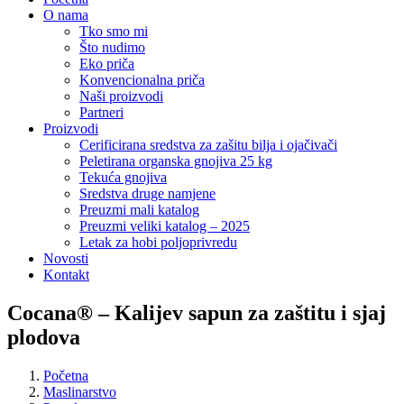
O nama
Tko smo mi
Što nudimo
Eko priča
Konvencionalna priča
Naši proizvodi
Partneri
Proizvodi
Cerificirana sredstva za zašitu bilja i ojačivači
Peletirana organska gnojiva 25 kg
Tekuća gnojiva
Sredstva druge namjene
Preuzmi mali katalog
Preuzmi veliki katalog – 2025
Letak za hobi poljoprivredu
Novosti
Kontakt
Cocana® – Kalijev sapun za zaštitu i sjaj
plodova
Početna
Maslinarstvo