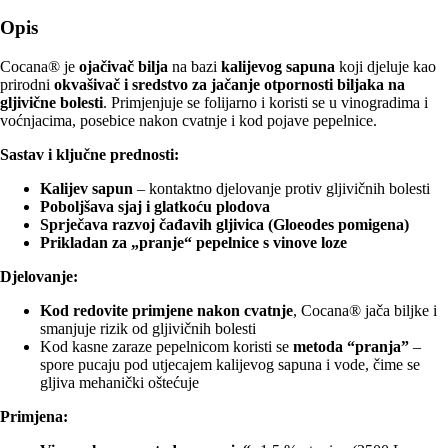
plodova
količina
Opis
Cocana® je
ojačivač bilja
na bazi
kalijevog sapuna
koji djeluje kao
prirodni
okvašivač i sredstvo za jačanje otpornosti biljaka na
gljivične bolesti
. Primjenjuje se folijarno i koristi se u vinogradima i
voćnjacima, posebice nakon cvatnje i kod pojave pepelnice.
Sastav i ključne prednosti:
Kalijev sapun
– kontaktno djelovanje protiv gljivičnih bolesti
Poboljšava sjaj i glatkoću plodova
Sprječava razvoj čađavih gljivica (Gloeodes pomigena)
Prikladan za „pranje“ pepelnice s vinove loze
Djelovanje:
Kod redovite primjene nakon cvatnje
, Cocana® jača biljke i
smanjuje rizik od gljivičnih bolesti
Kod kasne zaraze pepelnicom koristi se
metoda “pranja”
–
spore pucaju pod utjecajem kalijevog sapuna i vode, čime se
gljiva mehanički oštećuje
Primjena: