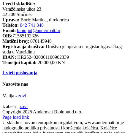
Ured i skladište:
Varaždinska ulica 23
42 209 Sračinec
Uprava:
Borić Martina, direktorica
Telefon:
042 741 348
Email:
bioinput@andermatt.hr
OIB:
71555192326
Matični broj:
070145948
Registracija društva:
Društvo je upisano u registar trgovačkog
suda u Varaždinu
IBAN:
HR2524020061100902339
Temeljni kapital:
20.000,00 KN
Uvjeti poslovanja
Nazovite nas
Matija -
zovi
Izabela -
zovi
Copyright 2025 Andermatt Bioinput d.o.o.
Facebook
Page load link
U skladu s novom europskom regulativom, www.andermatt.hr je
nadogradio politiku privatnosti i korištenja kolačića. Kolačiće