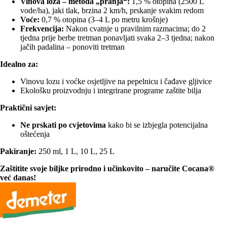
Vinova loza – metoda „pranja“:
1,5 % otopina (2500 L
vode/ha), jaki tlak, brzina 2 km/h, prskanje svakim redom
Voće:
0,7 % otopina (3–4 L po metru krošnje)
Frekvencija:
Nakon cvatnje u pravilnim razmacima; do 2
tjedna prije berbe tretman ponavljati svaka 2–3 tjedna; nakon
jačih padalina – ponoviti tretman
Idealno za:
Vinovu lozu i voćke osjetljive na pepelnicu i čađave gljivice
Ekološku proizvodnju i integrirane programe zaštite bilja
Praktični savjet:
Ne prskati po cvjetovima
kako bi se izbjegla potencijalna
oštećenja
Pakiranje:
250 ml, 1 L, 10 L, 25 L
Zaštitite svoje biljke prirodno i učinkovito – naručite Cocana®
već danas!