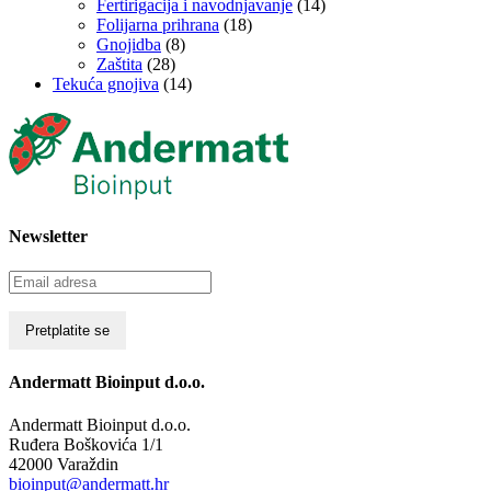
Fertirigacija i navodnjavanje
(14)
Folijarna prihrana
(18)
Gnojidba
(8)
Zaštita
(28)
Tekuća gnojiva
(14)
Newsletter
Andermatt Bioinput d.o.o.
Andermatt Bioinput d.o.o.
Ruđera Boškovića 1/1
42000 Varaždin
bioinput@andermatt.hr