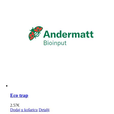
varijanti.
58.50€
Opcije
se
mogu
odabrati
na
stranici
proizvoda
Eco trap
2.57
€
Dodaj u košaricu
Detalji