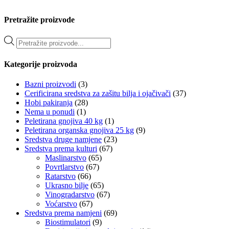
Pretražite proizvode
Products
search
Kategorije proizvoda
Bazni proizvodi
(3)
Cerificirana sredstva za zašitu bilja i ojačivači
(37)
Hobi pakiranja
(28)
Nema u ponudi
(1)
Peletirana gnojiva 40 kg
(1)
Peletirana organska gnojiva 25 kg
(9)
Sredstva druge namjene
(23)
Sredstva prema kulturi
(67)
Maslinarstvo
(65)
Povrtlarstvo
(67)
Ratarstvo
(66)
Ukrasno bilje
(65)
Vinogradarstvo
(67)
Voćarstvo
(67)
Sredstva prema namjeni
(69)
Biostimulatori
(9)