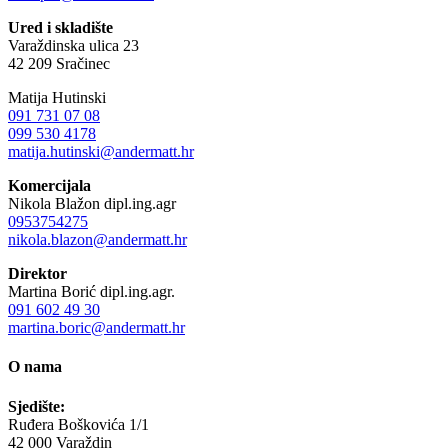
Ured i skladište
Varaždinska ulica 23
42 209 Sračinec
Matija Hutinski
091 731 07 08
099 530 4178
matija.hutinski@andermatt.hr
Komercijala
Nikola Blažon dipl.ing.agr
0953754275
nikola.blazon@andermatt.hr
Direktor
Martina Borić dipl.ing.agr.
091 602 49 30
martina.boric@andermatt.hr
O nama
Sjedište:
Ruđera Boškovića 1/1
42 000 Varaždin