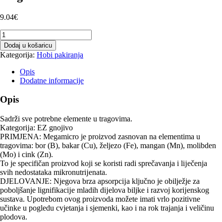
9.04
€
Megamicro
250
Dodaj u košaricu
mL
Kategorija:
Hobi pakiranja
količina
Opis
Dodatne informacije
Opis
Sadrži sve potrebne elemente u tragovima.
Kategorĳa: EZ gnojivo
PRIMJENA: Megamicro je proizvod zasnovan na elementima u
tragovima: bor (B), bakar (Cu), željezo (Fe), mangan (Mn), molibden
(Mo) i cink (Zn).
To je specifičan proizvod koji se koristi radi sprečavanja i lĳečenja
svih nedostataka mikronutrĳenata.
DJELOVANJE: Njegova brza apsorpcĳa ključno je obilježje za
poboljšanje lignifikacĳe mladih dĳelova biljke i razvoj korĳenskog
sustava. Upotrebom ovog proizvoda možete imati vrlo pozitivne
učinke u pogledu cvjetanja i sjemenki, kao i na rok trajanja i veličinu
plodova.