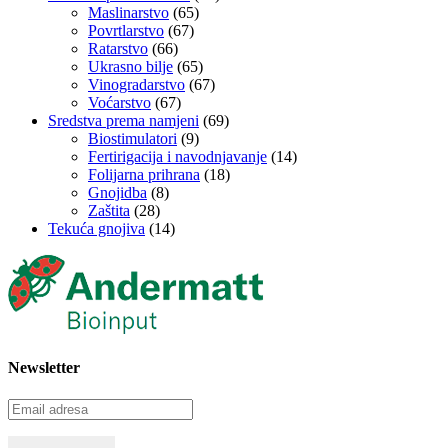
Maslinarstvo
(65)
Povrtlarstvo
(67)
Ratarstvo
(66)
Ukrasno bilje
(65)
Vinogradarstvo
(67)
Voćarstvo
(67)
Sredstva prema namjeni
(69)
Biostimulatori
(9)
Fertirigacija i navodnjavanje
(14)
Folijarna prihrana
(18)
Gnojidba
(8)
Zaštita
(28)
Tekuća gnojiva
(14)
Newsletter