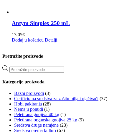
Antym Simplex 250 mL
13.05
€
Dodaj u košaricu
Detalji
Pretražite proizvode
Products
search
Kategorije proizvoda
Bazni proizvodi
(3)
Cerificirana sredstva za zašitu bilja i ojačivači
(37)
Hobi pakiranja
(28)
Nema u ponudi
(1)
Peletirana gnojiva 40 kg
(1)
Peletirana organska gnojiva 25 kg
(9)
Sredstva druge namjene
(23)
Sredstva prema kulturi
(67)