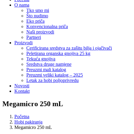
O nama
Tko smo mi
Što nudimo
Eko priča
Konvencionalna priča
Naši proizvodi
Partneri
Proizvodi
Cerificirana sredstva za zašitu bilja i ojačivači
Peletirana organska gnojiva 25 kg
Tekuća gnojiva
Sredstva druge namjene
Preuzmi mali katalog
Preuzmi veliki katalog – 2025
Letak za hobi poljoprivredu
Novosti
Kontakt
Megamicro 250 mL
Početna
Hobi pakiranja
Megamicro 250 mL