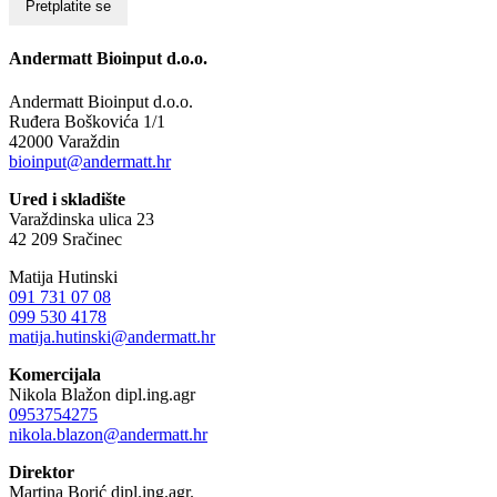
Andermatt Bioinput d.o.o.
Andermatt Bioinput d.o.o.
Ruđera Boškovića 1/1
42000 Varaždin
bioinput@andermatt.hr
Ured i skladište
Varaždinska ulica 23
42 209 Sračinec
Matija Hutinski
091 731 07 08
099 530 4178
matija.hutinski@andermatt.hr
Komercijala
Nikola Blažon dipl.ing.agr
0953754275
nikola.blazon@andermatt.hr
Direktor
Martina Borić dipl.ing.agr.