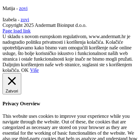
Matija -
zovi
Izabela -
zovi
Copyright 2025 Andermatt Bioinput d.o.o.
Facebook
Page load link
U skladu s novom europskom regulativom, www.andermatt.hr je
nadogradio politiku privatnosti i korištenja kolačića. Kolačiće
upotrebljavamo kako bismo vam omogućili korištenje naše online
usluge, što bolje korisničko iskustvo i funkcionalnost naših web
stranica i ostale funkcionalnosti koje inače ne bismo mogli pružati.
Daljnjim korištenjem naše web stranice, suglasni ste s korištenjem
kolačića.
OK
Više
Zatvori
Privacy Overview
This website uses cookies to improve your experience while you
navigate through the website. Out of these, the cookies that are
categorized as necessary are stored on your browser as they are
essential for the working of basic functionalities of the website. We
also use third-party cookies that help us analyze and understand how