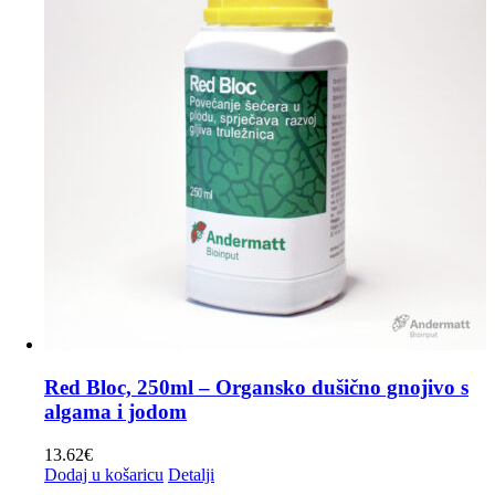
Red Bloc, 250ml – Organsko dušično gnojivo s
algama i jodom
13.62
€
Dodaj u košaricu
Detalji