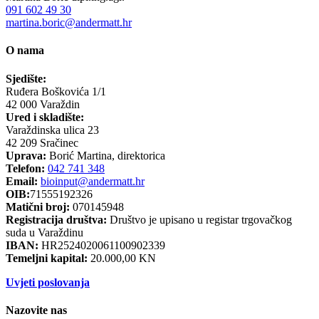
091 602 49 30
martina.boric@andermatt.hr
O nama
Sjedište:
Ruđera Boškovića 1/1
42 000 Varaždin
Ured i skladište:
Varaždinska ulica 23
42 209 Sračinec
Uprava:
Borić Martina, direktorica
Telefon:
042 741 348
Email:
bioinput@andermatt.hr
OIB:
71555192326
Matični broj:
070145948
Registracija društva:
Društvo je upisano u registar trgovačkog
suda u Varaždinu
IBAN:
HR2524020061100902339
Temeljni kapital:
20.000,00 KN
Uvjeti poslovanja
Nazovite nas