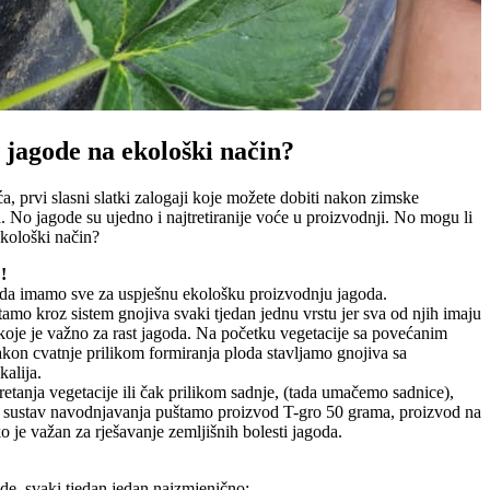
 jagode na ekološki način?
a, prvi slasni slatki zalogaji koje možete dobiti nakon zimske
 No jagode su ujedno i najtretiranije voće u proizvodnji. No mogu li
ekološki način?
!
oda imamo sve za uspješnu ekološku proizvodnju jagoda.
amo kroz sistem gnojiva svaki tjedan jednu vrstu jer sva od njih imaju
 koje je važno za rast jagoda. Na početku vegetacije sa povećanim
akon cvatnje prilikom formiranja ploda stavljamo gnojiva sa
alija.
etanja vegetacije ili čak prilikom sadnje, (tada umačemo sadnice),
 sustav navodnjavanja puštamo proizvod T-gro 50 grama, proizvod na
o je važan za rješavanje zemljišnih bolesti jagoda.
e, svaki tjedan jedan naizmjenično: