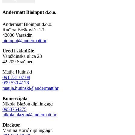
Andermatt Bioinput d.o.o.
Andermatt Bioinput d.o.o.
Ruđera Boškovića 1/1
42000 Varaždin
bioinput@andermatt.hr
Ured i skladište
Varaždinska ulica 23
42 209 Sračinec
Matija Hutinski
091 731 07 08
099 530 4178
matija.hutinski@andermatt.hr
Komercijala
Nikola Blažon dipl.ing.agr
0953754275
nikola.blazon@andermatt.hr
Direktor
Martina Borić dipl.ing.agr.