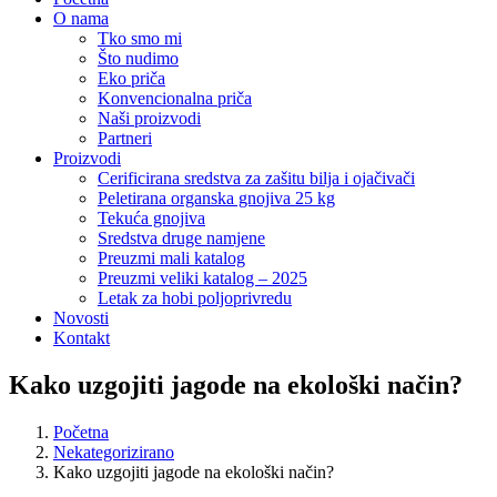
O nama
Tko smo mi
Što nudimo
Eko priča
Konvencionalna priča
Naši proizvodi
Partneri
Proizvodi
Cerificirana sredstva za zašitu bilja i ojačivači
Peletirana organska gnojiva 25 kg
Tekuća gnojiva
Sredstva druge namjene
Preuzmi mali katalog
Preuzmi veliki katalog – 2025
Letak za hobi poljoprivredu
Novosti
Kontakt
Kako uzgojiti jagode na ekološki način?
Početna
Nekategorizirano
Kako uzgojiti jagode na ekološki način?