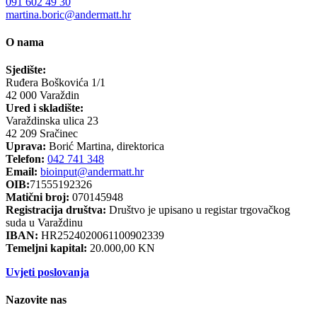
091 602 49 30
martina.boric@andermatt.hr
O nama
Sjedište:
Ruđera Boškovića 1/1
42 000 Varaždin
Ured i skladište:
Varaždinska ulica 23
42 209 Sračinec
Uprava:
Borić Martina, direktorica
Telefon:
042 741 348
Email:
bioinput@andermatt.hr
OIB:
71555192326
Matični broj:
070145948
Registracija društva:
Društvo je upisano u registar trgovačkog
suda u Varaždinu
IBAN:
HR2524020061100902339
Temeljni kapital:
20.000,00 KN
Uvjeti poslovanja
Nazovite nas