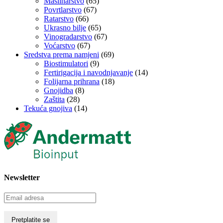
Maslinarstvo
(65)
Povrtlarstvo
(67)
Ratarstvo
(66)
Ukrasno bilje
(65)
Vinogradarstvo
(67)
Voćarstvo
(67)
Sredstva prema namjeni
(69)
Biostimulatori
(9)
Fertirigacija i navodnjavanje
(14)
Folijarna prihrana
(18)
Gnojidba
(8)
Zaštita
(28)
Tekuća gnojiva
(14)
Newsletter