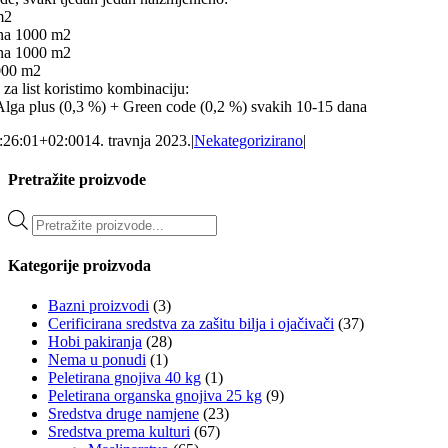
m2
 na 1000 m2
 na 1000 m2
000 m2
za list koristimo kombinaciju:
Alga plus (0,3 %) + Green code (0,2 %) svakih 10-15 dana
:26:01+02:00
14. travnja 2023.
|
Nekategorizirano
|
Pretražite proizvode
Products
search
Kategorije proizvoda
Bazni proizvodi
(3)
Cerificirana sredstva za zašitu bilja i ojačivači
(37)
Hobi pakiranja
(28)
Nema u ponudi
(1)
Peletirana gnojiva 40 kg
(1)
Peletirana organska gnojiva 25 kg
(9)
Sredstva druge namjene
(23)
Sredstva prema kulturi
(67)