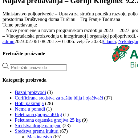
Najava predavanja – Gornji Kneginec 9.2.
Ministarstvo poljoprivrede – Uprava za stručnu podršku razvoju poljop
prostorima Društvenog doma Turčinu – Trg Franje Tuđmana
Teme predavanja:
– Nove promjene u novom programskom razdoblju 2023. – 2027. god
– Vinogradarska proizvodnja u integriranoj i organskoj poljoprivredi.
admin
2023-02-06T08:20:13+01:00
6. veljače 2023.
|
Članci
,
Nekategor
Pretražite proizvode
Products
search
Kategorije proizvoda
Bazni proizvodi
(3)
Cerificirana sredstva za zašitu bilja i ojačivači
(37)
Hobi pakiranja
(28)
Nema u ponudi
(1)
Peletirana gnojiva 40 kg
(1)
Peletirana organska gnojiva 25 kg
(9)
Sredstva druge namjene
(23)
Sredstva prema kulturi
(67)
Maslinarstvo
(65)