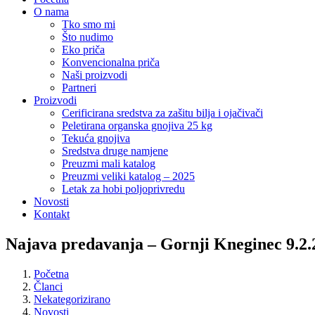
O nama
Tko smo mi
Što nudimo
Eko priča
Konvencionalna priča
Naši proizvodi
Partneri
Proizvodi
Cerificirana sredstva za zašitu bilja i ojačivači
Peletirana organska gnojiva 25 kg
Tekuća gnojiva
Sredstva druge namjene
Preuzmi mali katalog
Preuzmi veliki katalog – 2025
Letak za hobi poljoprivredu
Novosti
Kontakt
Najava predavanja – Gornji Kneginec 9.2.
Početna
Članci
Nekategorizirano
Novosti