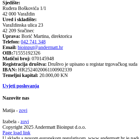
Sjedište:
Ruđera Boškovića 1/1
42 000 Varaždin
Ured i skladište:
Varaždinska ulica 23
42 209 Sračinec
Uprava:
Borić Martina, direktorica
Telefon:
042 741 348
Email:
bioinput@andermatt.hr
OIB:
71555192326
Matični broj:
070145948
Registracija društva:
Društvo je upisano u registar trgovačkog suda
IBAN:
HR2524020061100902339
Temeljni kapital:
20.000,00 KN
Uvjeti poslovanja
Nazovite nas
Matija -
zovi
Izabela -
zovi
Copyright 2025 Andermatt Bioinput d.o.o.
Facebook
Page load link
U skladu s novom europskom regulativom, www.andermatt.hr je nadogra