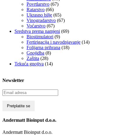
Povrtlarstvo
(67)
Ratarstvo
(66)
Ukrasno bilje
(65)
Vinogradarstvo
(67)
Voćarstvo
(67)
Sredstva prema namjeni
(69)
Biostimulatori
(9)
Fertirigacija i navodnjavanje
(14)
Folijarna prihrana
(18)
Gnojidba
(8)
Zaštita
(28)
Tekuća gnojiva
(14)
Newsletter
Andermatt Bioinput d.o.o.
Andermatt Bioinput d.o.o.