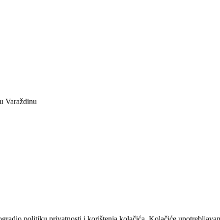
 u Varaždinu
dio politiku privatnosti i korištenja kolačića. Kolačiće upotrebljavam