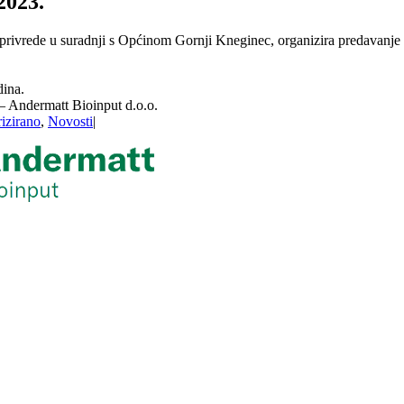
2023.
rivrede u suradnji s Općinom Gornji Kneginec, organizira predavanje koj
ina.
 – Andermatt Bioinput d.o.o.
izirano
,
Novosti
|