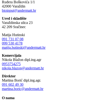
Ruđera Boškovića 1/1
42000 Varaždin
bioinput@andermatt.hr
Ured i skladište
Varaždinska ulica 23
42 209 Sračinec
Matija Hutinski
091 731 07 08
099 530 4178
matija.hutinski@andermatt.hr
Komercijala
Nikola Blažon dipl.ing.agr
0953754275
nikola.blazon@andermatt.hr
Direktor
Martina Borić dipl.ing.agr.
091 602 49 30
martina.boric@andermatt.hr
O nama