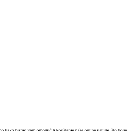
o kako bismo vam omogućili korištenje naše online usluge, što bolje