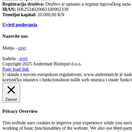
Registracija društva:
Društvo je upisano u registar trgovačkog suda
IBAN:
HR2524020061100902339
Temeljni kapital:
20.000,00 KN
Uvjeti poslovanja
Nazovite nas
Matija -
zovi
Izabela -
zovi
Copyright 2025 Andermatt Bioinput d.o.o.
Facebook
Page load link
U skladu s novom europskom regulativom, www.andermatt.hr je nadogra
korisničko iskustvo i funkcionalnost naših web stranica i ostale funkc
Zatvori
Privacy Overview
This website uses cookies to improve your experience while you navigat
working of basic functionalities of the website. We also use third-pa