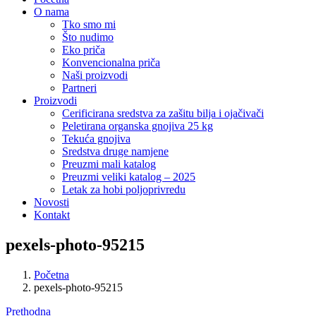
O nama
Tko smo mi
Što nudimo
Eko priča
Konvencionalna priča
Naši proizvodi
Partneri
Proizvodi
Cerificirana sredstva za zašitu bilja i ojačivači
Peletirana organska gnojiva 25 kg
Tekuća gnojiva
Sredstva druge namjene
Preuzmi mali katalog
Preuzmi veliki katalog – 2025
Letak za hobi poljoprivredu
Novosti
Kontakt
pexels-photo-95215
Početna
pexels-photo-95215
Prethodna