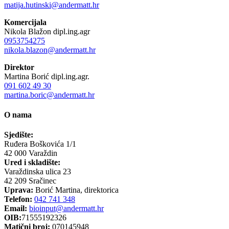
matija.hutinski@andermatt.hr
Komercijala
Nikola Blažon dipl.ing.agr
0953754275
nikola.blazon@andermatt.hr
Direktor
Martina Borić dipl.ing.agr.
091 602 49 30
martina.boric@andermatt.hr
O nama
Sjedište:
Ruđera Boškovića 1/1
42 000 Varaždin
Ured i skladište:
Varaždinska ulica 23
42 209 Sračinec
Uprava:
Borić Martina, direktorica
Telefon:
042 741 348
Email:
bioinput@andermatt.hr
OIB:
71555192326
Matični broj:
070145948