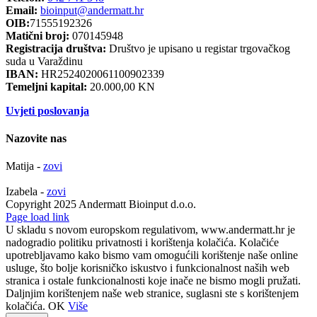
Email:
bioinput@andermatt.hr
OIB:
71555192326
Matični broj:
070145948
Registracija društva:
Društvo je upisano u registar trgovačkog
suda u Varaždinu
IBAN:
HR2524020061100902339
Temeljni kapital:
20.000,00 KN
Uvjeti poslovanja
Nazovite nas
Matija -
zovi
Izabela -
zovi
Copyright 2025 Andermatt Bioinput d.o.o.
Facebook
Page load link
U skladu s novom europskom regulativom, www.andermatt.hr je
nadogradio politiku privatnosti i korištenja kolačića. Kolačiće
upotrebljavamo kako bismo vam omogućili korištenje naše online
usluge, što bolje korisničko iskustvo i funkcionalnost naših web
stranica i ostale funkcionalnosti koje inače ne bismo mogli pružati.
Daljnjim korištenjem naše web stranice, suglasni ste s korištenjem
kolačića.
OK
Više