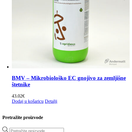
BMV – Mikrobiološko EC gnojivo za zemljišne
štetnike
43.02
€
Dodaj u košaricu
Detalji
Pretražite proizvode
Products