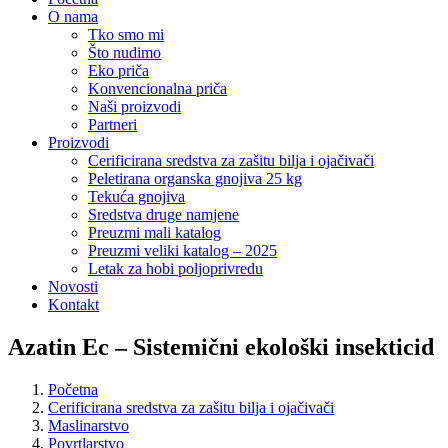
O nama
Tko smo mi
Što nudimo
Eko priča
Konvencionalna priča
Naši proizvodi
Partneri
Proizvodi
Cerificirana sredstva za zašitu bilja i ojačivači
Peletirana organska gnojiva 25 kg
Tekuća gnojiva
Sredstva druge namjene
Preuzmi mali katalog
Preuzmi veliki katalog – 2025
Letak za hobi poljoprivredu
Novosti
Kontakt
Azatin Ec – Sistemični ekološki insekticid
Početna
Cerificirana sredstva za zašitu bilja i ojačivači
Maslinarstvo
Povrtlarstvo