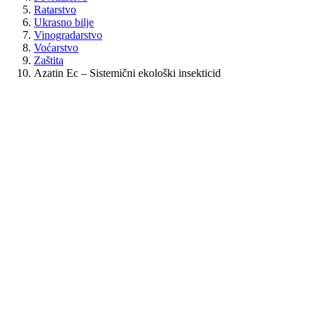
Ratarstvo
Ukrasno bilje
Vinogradarstvo
Voćarstvo
Zaštita
Azatin Ec – Sistemični ekološki insekticid