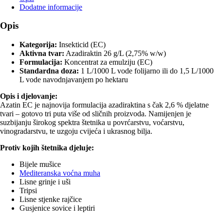
Dodatne informacije
Opis
Kategorija:
Insekticid (EC)
Aktivna tvar:
Azadiraktin 26 g/L (2,75% w/w)
Formulacija:
Koncentrat za emulziju (EC)
Standardna doza:
1 L/1000 L vode folijarno ili do 1,5 L/1000
L vode navodnjavanjem po hektaru
Opis i djelovanje:
Azatin EC je najnovija formulacija azadiraktina s čak 2,6 % djelatne
tvari – gotovo tri puta više od sličnih proizvoda. Namijenjen je
suzbijanju širokog spektra štetnika u povrćarstvu, voćarstvu,
vinogradarstvu, te uzgoju cvijeća i ukrasnog bilja.
Protiv kojih štetnika djeluje:
Bijele mušice
Mediteranska voćna muha
Lisne grinje i uši
Tripsi
Lisne stjenke rajčice
Gusjenice sovice i leptiri