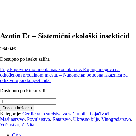
Azatin Ec – Sistemični ekološki insekticid
264.04
€
Dostupno po isteku zaliha
Prije kupovine molimo da nas kontaktirate. Kupnja moguća na
određenom prodajnom mjestu. – Napomena: potrebna iskaznica za
održivu uporabu pesticida.
Dostupno po isteku zaliha
Azatin
Ec
Dodaj u košaricu
-
Kategorije:
Cerificirana sredstva za zašitu bilja i ojačivači
,
Sistemični
Maslinarstvo
,
Povrtlarstvo
,
Ratarstvo
,
Ukrasno bilje
,
Vinogradarstvo
,
ekološki
Voćarstvo
,
Zaštita
insekticid
količina
Opis