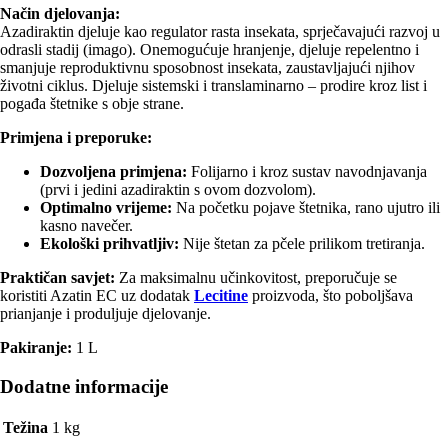
Način djelovanja:
Azadiraktin djeluje kao regulator rasta insekata, sprječavajući razvoj u
odrasli stadij (imago). Onemogućuje hranjenje, djeluje repelentno i
smanjuje reproduktivnu sposobnost insekata, zaustavljajući njihov
životni ciklus. Djeluje sistemski i translaminarno – prodire kroz list i
pogađa štetnike s obje strane.
Primjena i preporuke:
Dozvoljena primjena:
Folijarno i kroz sustav navodnjavanja
(prvi i jedini azadiraktin s ovom dozvolom).
Optimalno vrijeme:
Na početku pojave štetnika, rano ujutro ili
kasno navečer.
Ekološki prihvatljiv:
Nije štetan za pčele prilikom tretiranja.
Praktičan savjet:
Za maksimalnu učinkovitost, preporučuje se
koristiti Azatin EC uz dodatak
Lecitine
proizvoda, što poboljšava
prianjanje i produljuje djelovanje.
Pakiranje:
1 L
Dodatne informacije
Težina
1 kg