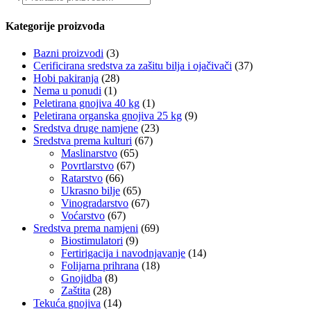
search
Kategorije proizvoda
Bazni proizvodi
(3)
Cerificirana sredstva za zašitu bilja i ojačivači
(37)
Hobi pakiranja
(28)
Nema u ponudi
(1)
Peletirana gnojiva 40 kg
(1)
Peletirana organska gnojiva 25 kg
(9)
Sredstva druge namjene
(23)
Sredstva prema kulturi
(67)
Maslinarstvo
(65)
Povrtlarstvo
(67)
Ratarstvo
(66)
Ukrasno bilje
(65)
Vinogradarstvo
(67)
Voćarstvo
(67)
Sredstva prema namjeni
(69)
Biostimulatori
(9)
Fertirigacija i navodnjavanje
(14)
Folijarna prihrana
(18)
Gnojidba
(8)
Zaštita
(28)
Tekuća gnojiva
(14)