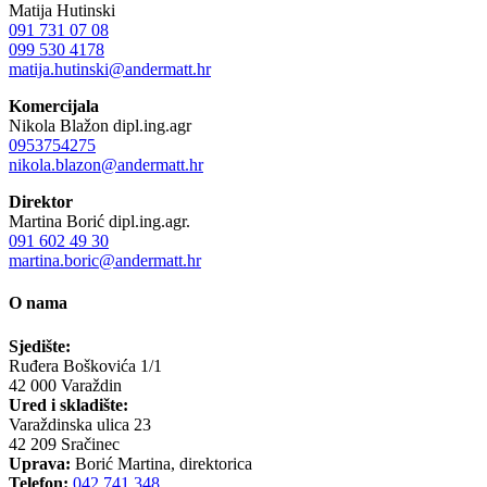
Matija Hutinski
091 731 07 08
099 530 4178
matija.hutinski@andermatt.hr
Komercijala
Nikola Blažon dipl.ing.agr
0953754275
nikola.blazon@andermatt.hr
Direktor
Martina Borić dipl.ing.agr.
091 602 49 30
martina.boric@andermatt.hr
O nama
Sjedište:
Ruđera Boškovića 1/1
42 000 Varaždin
Ured i skladište:
Varaždinska ulica 23
42 209 Sračinec
Uprava:
Borić Martina, direktorica
Telefon:
042 741 348