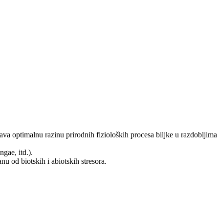
timalnu razinu prirodnih fizioloških procesa biljke u razdobljima pri
gae, itd.).
 od biotskih i abiotskih stresora.