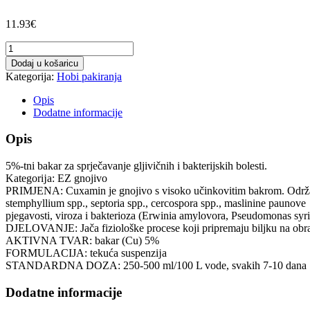
11.93
€
Cuxamin
250
Dodaj u košaricu
mL
Kategorija:
Hobi pakiranja
količina
Opis
Dodatne informacije
Opis
5%-tni bakar za sprječavanje gljivičnih i bakterijskih bolesti.
Kategorĳa: EZ gnojivo
PRIMJENA: Cuxamin je gnojivo s visoko učinkovitim bakrom. Održava op
stemphyllium spp., septoria spp., cercospora spp., maslinine paunove
pjegavosti, viroza i bakterioza (Erwinia amylovora, Pseudomonas syrin
DJELOVANJE: Jača fiziološke procese koji pripremaju biljku na obranu
AKTIVNA TVAR: bakar (Cu) 5%
FORMULACĲA: tekuća suspenzĳa
STANDARDNA DOZA: 250-500 ml/100 L vode, svakih 7-10 dana
Dodatne informacije