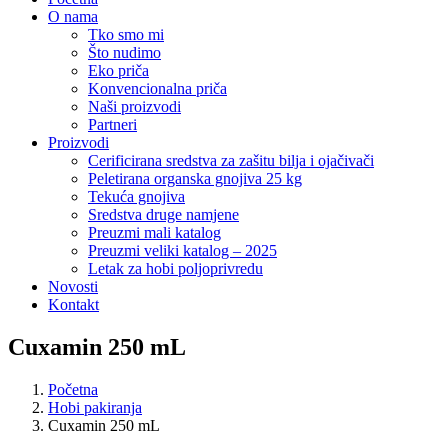
O nama
Tko smo mi
Što nudimo
Eko priča
Konvencionalna priča
Naši proizvodi
Partneri
Proizvodi
Cerificirana sredstva za zašitu bilja i ojačivači
Peletirana organska gnojiva 25 kg
Tekuća gnojiva
Sredstva druge namjene
Preuzmi mali katalog
Preuzmi veliki katalog – 2025
Letak za hobi poljoprivredu
Novosti
Kontakt
Cuxamin 250 mL
Početna
Hobi pakiranja
Cuxamin 250 mL