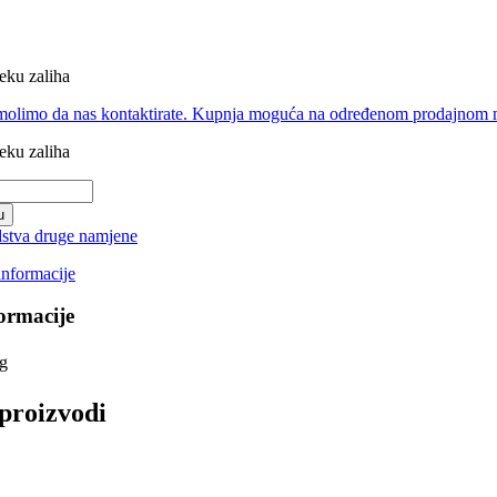
eku zaliha
molimo da nas kontaktirate. Kupnja moguća na određenom prodajnom mj
eku zaliha
u
dstva druge namjene
informacije
ormacije
g
proizvodi