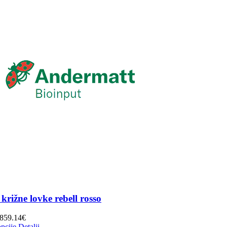
križne lovke rebell rosso
Raspon
859.14
€
Ovaj
cijena:
pcije
Detalji