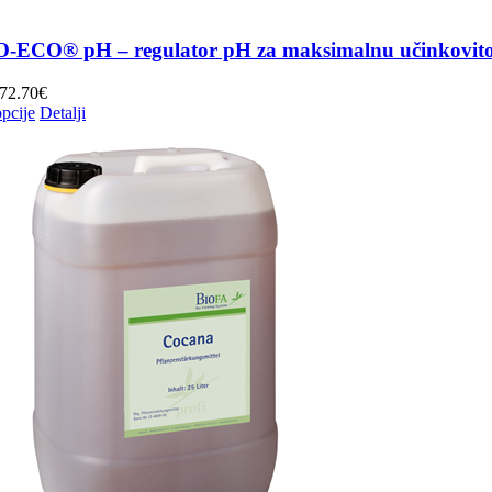
ECO® pH – regulator pH za maksimalnu učinkovitos
Raspon
72.70
€
Ovaj
cijena:
pcije
Detalji
proizvod
od
ima
12.60€
više
do
varijanti.
72.70€
Opcije
se
mogu
odabrati
na
stranici
proizvoda