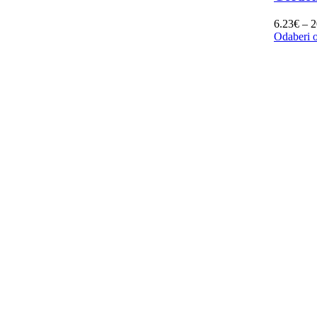
6.23
€
–
2
Odaberi o