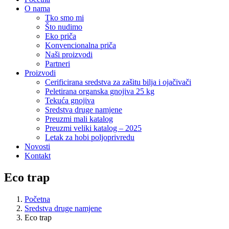
O nama
Tko smo mi
Što nudimo
Eko priča
Konvencionalna priča
Naši proizvodi
Partneri
Proizvodi
Cerificirana sredstva za zašitu bilja i ojačivači
Peletirana organska gnojiva 25 kg
Tekuća gnojiva
Sredstva druge namjene
Preuzmi mali katalog
Preuzmi veliki katalog – 2025
Letak za hobi poljoprivredu
Novosti
Kontakt
Eco trap
Početna
Sredstva druge namjene
Eco trap