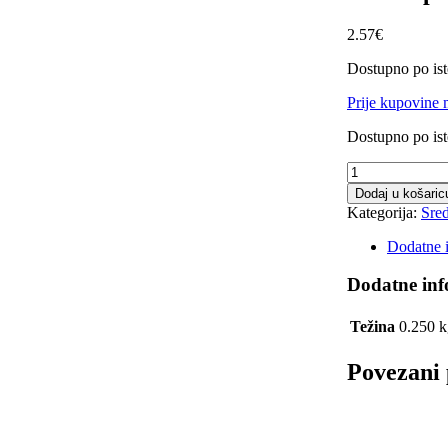
2.57
€
Dostupno po ist
Prije kupovine 
Dostupno po ist
Eco
trap
Dodaj u košaric
količina
Kategorija:
Sre
Dodatne 
Dodatne inf
Težina
0.250 k
Povezani 