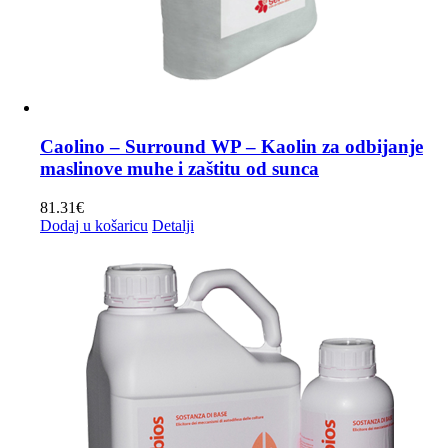
Caolino – Surround WP – Kaolin za odbijanje
maslinove muhe i zaštitu od sunca
81.31
€
Dodaj u košaricu
Detalji