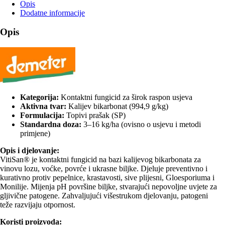
raspon
Opis
usjeva
Dodatne informacije
količina
Opis
Kategorija:
Kontaktni fungicid za širok raspon usjeva
Aktivna tvar:
Kalijev bikarbonat (994,9 g/kg)
Formulacija:
Topivi prašak (SP)
Standardna doza:
3–16 kg/ha (ovisno o usjevu i metodi
primjene)
Opis i djelovanje:
VitiSan® je kontaktni fungicid na bazi kalijevog bikarbonata za
vinovu lozu, voćke, povrće i ukrasne biljke. Djeluje preventivno i
kurativno protiv pepelnice, krastavosti, sive plijesni, Gloesporiuma i
Monilije. Mijenja pH površine biljke, stvarajući nepovoljne uvjete za
gljivične patogene. Zahvaljujući višestrukom djelovanju, patogeni
teže razvijaju otpornost.
Koristi proizvoda: