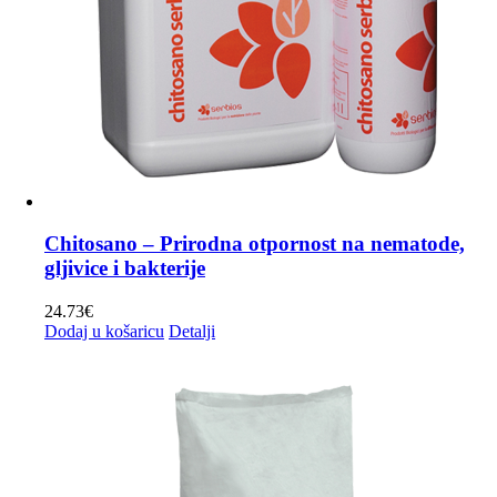
Chitosano – Prirodna otpornost na nematode,
gljivice i bakterije
24.73
€
Dodaj u košaricu
Detalji