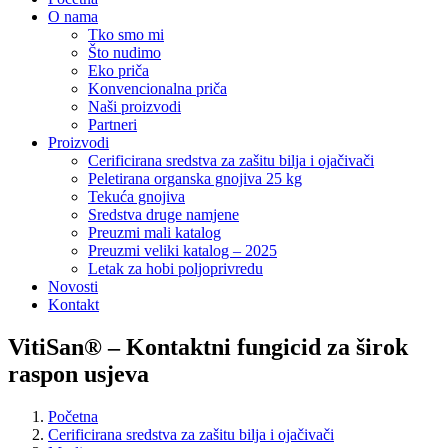
O nama
Tko smo mi
Što nudimo
Eko priča
Konvencionalna priča
Naši proizvodi
Partneri
Proizvodi
Cerificirana sredstva za zašitu bilja i ojačivači
Peletirana organska gnojiva 25 kg
Tekuća gnojiva
Sredstva druge namjene
Preuzmi mali katalog
Preuzmi veliki katalog – 2025
Letak za hobi poljoprivredu
Novosti
Kontakt
VitiSan® – Kontaktni fungicid za širok
raspon usjeva
Početna
Cerificirana sredstva za zašitu bilja i ojačivači