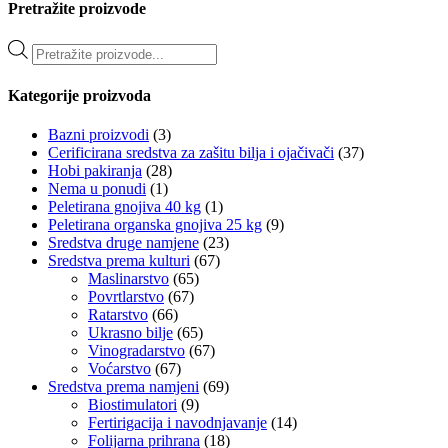
više
do
Pretražite proizvode
varijanti.
140.01€
Opcije
Products
se
search
mogu
Kategorije proizvoda
odabrati
na
stranici
Bazni proizvodi
(3)
proizvoda
Cerificirana sredstva za zašitu bilja i ojačivači
(37)
Hobi pakiranja
(28)
Nema u ponudi
(1)
Peletirana gnojiva 40 kg
(1)
Peletirana organska gnojiva 25 kg
(9)
Sredstva druge namjene
(23)
Sredstva prema kulturi
(67)
Maslinarstvo
(65)
Povrtlarstvo
(67)
Ratarstvo
(66)
Ukrasno bilje
(65)
Vinogradarstvo
(67)
Voćarstvo
(67)
Sredstva prema namjeni
(69)
Biostimulatori
(9)
Fertirigacija i navodnjavanje
(14)
Folijarna prihrana
(18)