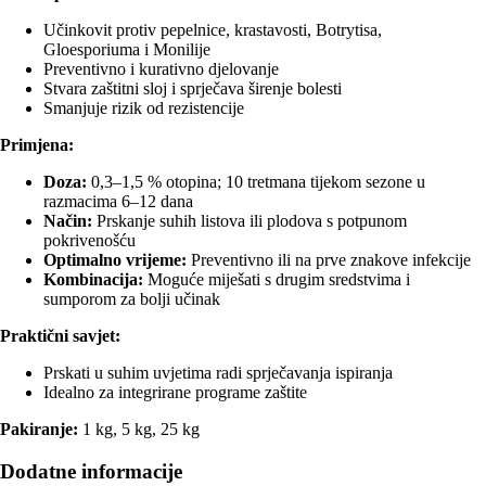
Učinkovit protiv pepelnice, krastavosti, Botrytisa,
Gloesporiuma i Monilije
Preventivno i kurativno djelovanje
Stvara zaštitni sloj i sprječava širenje bolesti
Smanjuje rizik od rezistencije
Primjena:
Doza:
0,3–1,5 % otopina; 10 tretmana tijekom sezone u
razmacima 6–12 dana
Način:
Prskanje suhih listova ili plodova s potpunom
pokrivenošću
Optimalno vrijeme:
Preventivno ili na prve znakove infekcije
Kombinacija:
Moguće miješati s drugim sredstvima i
sumporom za bolji učinak
Praktični savjet:
Prskati u suhim uvjetima radi sprječavanja ispiranja
Idealno za integrirane programe zaštite
Pakiranje:
1 kg, 5 kg, 25 kg
Dodatne informacije