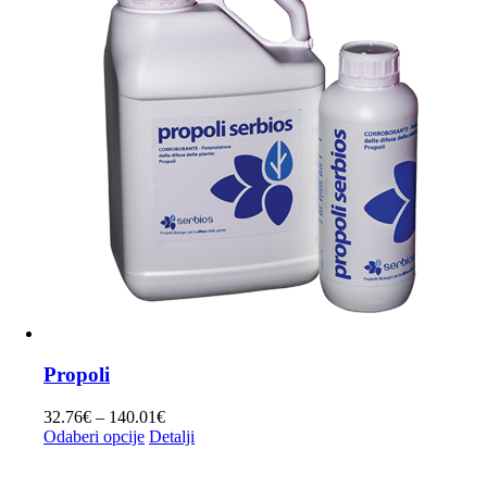
Propoli
Raspon
32.76
€
–
140.01
€
Ovaj
cijena:
Odaberi opcije
Detalji
proizvod
od
ima
32.76€