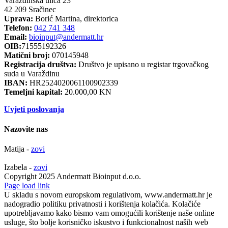
Varaždinska ulica 23
42 209 Sračinec
Uprava:
Borić Martina, direktorica
Telefon:
042 741 348
Email:
bioinput@andermatt.hr
OIB:
71555192326
Matični broj:
070145948
Registracija društva:
Društvo je upisano u registar trgovačkog
suda u Varaždinu
IBAN:
HR2524020061100902339
Temeljni kapital:
20.000,00 KN
Uvjeti poslovanja
Nazovite nas
Matija -
zovi
Izabela -
zovi
Copyright 2025 Andermatt Bioinput d.o.o.
Facebook
Page load link
U skladu s novom europskom regulativom, www.andermatt.hr je
nadogradio politiku privatnosti i korištenja kolačića. Kolačiće
upotrebljavamo kako bismo vam omogućili korištenje naše online
usluge, što bolje korisničko iskustvo i funkcionalnost naših web