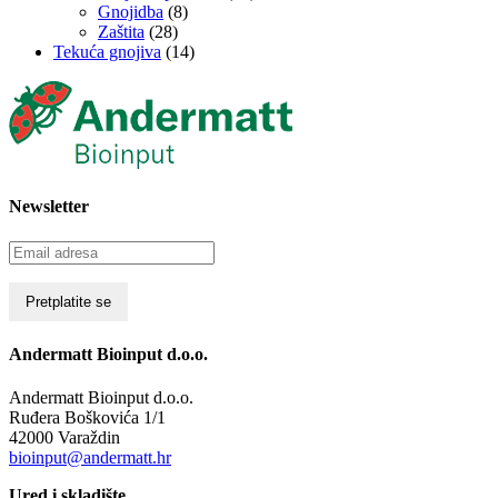
Gnojidba
(8)
Zaštita
(28)
Tekuća gnojiva
(14)
Newsletter
Andermatt Bioinput d.o.o.
Andermatt Bioinput d.o.o.
Ruđera Boškovića 1/1
42000 Varaždin
bioinput@andermatt.hr
Ured i skladište