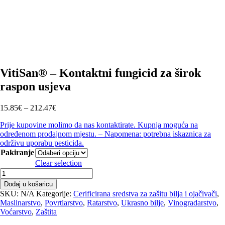
VitiSan® – Kontaktni fungicid za širok
raspon usjeva
Raspon
15.85
€
–
212.47
€
cijena:
Prije kupovine molimo da nas kontaktirate. Kupnja moguća na
od
određenom prodajnom mjestu. – Napomena: potrebna iskaznica za
15.85€
održivu uporabu pesticida.
do
Pakiranje
212.47€
Clear selection
VitiSan®
-
Dodaj u košaricu
Kontaktni
SKU:
N/A
Kategorije:
Cerificirana sredstva za zašitu bilja i ojačivači
,
fungicid
Maslinarstvo
,
Povrtlarstvo
,
Ratarstvo
,
Ukrasno bilje
,
Vinogradarstvo
,
za
Voćarstvo
,
Zaštita
širok