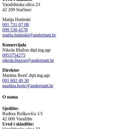
Varaždinska ulica 23
42 209 Sračinec
Matija Hutinski
091 731 07 08
099 530 4178
matija.hutinski@andermatt.hr
Komercijala
Nikola Blažon dipl.ing.agr
0953754275
nikola.blazon@andermatt.hr
Direktor
Martina Borić dipl.ing.agr.
091 602 49 30
martina.boric@andermatt.hr
O nama
Sjedište:
Ruđera Boškovića 1/1
42 000 Varaždin
Ured i skladište: