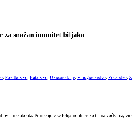
r za snažan imunitet biljaka
vo
,
Povrtlarstvo
,
Ratarstvo
,
Ukrasno bilje
,
Vinogradarstvo
,
Voćarstvo
,
Z
ihovih metabolita. Primjenjuje se folijarno ili preko tla na voćkama, vi