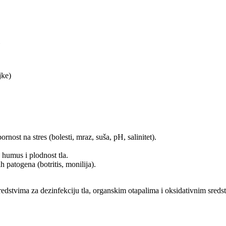
jke)
ost na stres (bole­sti, mraz, suša, pH, salinitet).
 humus i plodnost tla.
h patogena (botritis, monilija).
stvima za dezinfekciju tla, organskim otapalima i oksidativnim sredstv