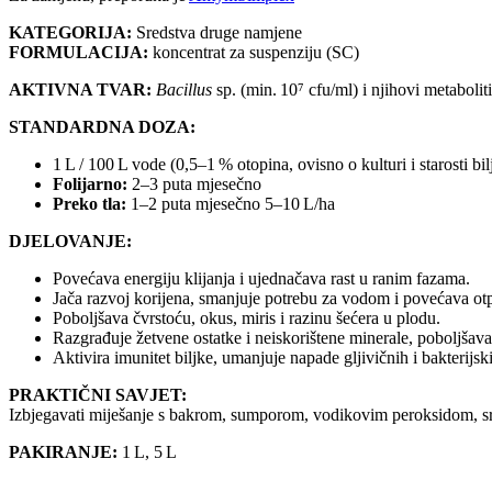
KATEGORIJA:
Sredstva druge namjene
FORMULACIJA:
koncentrat za suspenziju (SC)
AKTIVNA TVAR:
Bacillus
sp. (min. 10⁷ cfu/ml) i njihovi metaboliti
STANDARDNA DOZA:
1 L / 100 L vode (0,5–1 % otopina, ovisno o kulturi i starosti bil
Folijarno:
2–3 puta mjesečno
Preko tla:
1–2 puta mjesečno 5–10 L/ha
DJELOVANJE:
Povećava energiju klijanja i ujednačava rast u ranim fazama.
Jača razvoj korijena, smanjuje potrebu za vodom i povećava otporn
Poboljšava čvrstoću, okus, miris i razinu šećera u plodu.
Razgrađuje žetvene ostatke i neiskorištene minerale, poboljšava
Aktivira imunitet biljke, umanjuje napade gljivičnih i bakterijski
PRAKTIČNI SAVJET:
Izbjegavati miješanje s bakrom, sumporom, vodikovim peroksidom, sred
PAKIRANJE:
1 L, 5 L