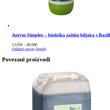
Antym Simplex – biološka zaštita biljaka s Bacil
Raspon
13.05
€
–
40.06
€
Ovaj
cijena:
Odaberi opcije
Detalji
proizvod
od
ima
13.05€
Povezani proizvodi
više
do
varijanti.
40.06€
Opcije
se
mogu
odabrati
na
stranici
proizvoda