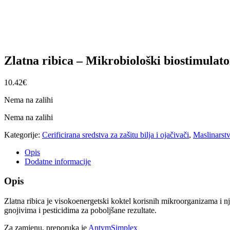
Zlatna ribica – Mikrobiološki biostimulato
10.42
€
Nema na zalihi
Nema na zalihi
Kategorije:
Cerificirana sredstva za zašitu bilja i ojačivači
,
Maslinarst
Opis
Dodatne informacije
Opis
Zlatna ribica je visokoenergetski koktel korisnih mikroorganizama i nj
gnojivima i pesticidima za poboljšane rezultate.
Za zamjenu, preporuka je
AntymSimplex