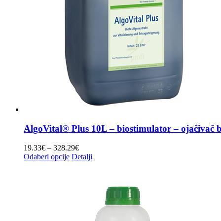
AlgoVital® Plus 10L – biostimulator – ojačivač b
Raspon
19.33
€
–
328.29
€
Ovaj
cijena:
Odaberi opcije
Detalji
proizvod
od
ima
19.33€
više
do
varijanti.
328.29€
Opcije
se
mogu