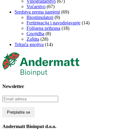
Vinogradarstvo
(67)
Voćarstvo
(67)
Sredstva prema namjeni
(69)
Biostimulatori
(9)
Fertirigacija i navodnjavanje
(14)
Folijarna prihrana
(18)
Gnojidba
(8)
Zaštita
(28)
Tekuća gnojiva
(14)
Newsletter
Andermatt Bioinput d.o.o.