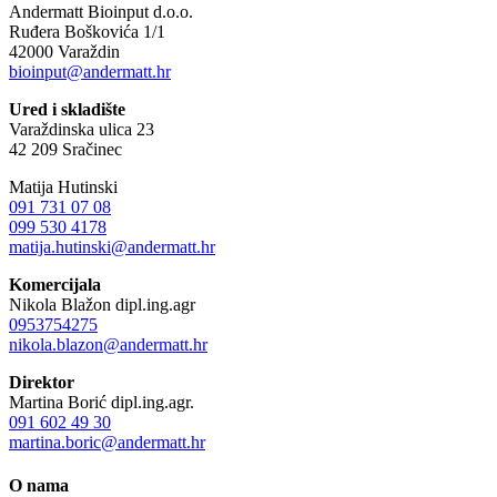
Andermatt Bioinput d.o.o.
Ruđera Boškovića 1/1
42000 Varaždin
bioinput@andermatt.hr
Ured i skladište
Varaždinska ulica 23
42 209 Sračinec
Matija Hutinski
091 731 07 08
099 530 4178
matija.hutinski@andermatt.hr
Komercijala
Nikola Blažon dipl.ing.agr
0953754275
nikola.blazon@andermatt.hr
Direktor
Martina Borić dipl.ing.agr.
091 602 49 30
martina.boric@andermatt.hr
O nama