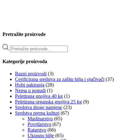
Pretražite proizvode
Products
search
Kategorije proizvoda
Bazni proizvodi
(3)
Cerificirana sredstva za zašitu bilja i ojačivači
(37)
Hobi pakiranja
(28)
Nema u ponudi
(1)
Peletirana gnojiva 40 kg
(1)
Peletirana organska gnojiva 25 kg
(9)
Sredstva druge namjene
(23)
Sredstva prema kulturi
(67)
Maslinarstvo
(65)
Povrtlarstvo
(67)
Ratarstvo
(66)
Ukrasno bilje
(65)