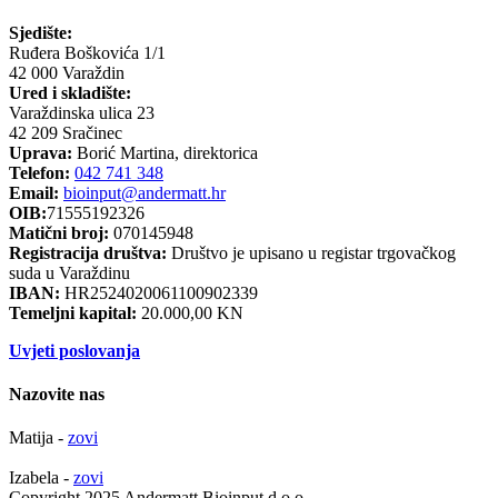
Sjedište:
Ruđera Boškovića 1/1
42 000 Varaždin
Ured i skladište:
Varaždinska ulica 23
42 209 Sračinec
Uprava:
Borić Martina, direktorica
Telefon:
042 741 348
Email:
bioinput@andermatt.hr
OIB:
71555192326
Matični broj:
070145948
Registracija društva:
Društvo je upisano u registar trgovačkog
suda u Varaždinu
IBAN:
HR2524020061100902339
Temeljni kapital:
20.000,00 KN
Uvjeti poslovanja
Nazovite nas
Matija -
zovi
Izabela -
zovi
Copyright 2025 Andermatt Bioinput d.o.o.