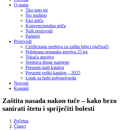
O nama
Tko smo mi
Što nudimo
Eko priča
Konvencionalna priča
Naši proizvodi
Partneri
Proizvodi
Cerificirana sredstva za zašitu bilja i ojačivači
Peletirana organska gnojiva 25 kg
Tekuća gnojiva
Sredstva druge namjene
Preuzmi mali katalog
Preuzmi veliki katalog – 2025
Letak za hobi poljoprivredu
Novosti
Kontakt
Zaštita nasada nakon tuče – kako brzo
sanirati štetu i spriječiti bolesti
Početna
Članci