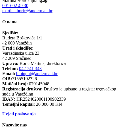
Martina Borić dipl.ing.agr.
091 602 49 30
martina.boric@andermatt.hr
O nama
Sjedište:
Ruđera Boškovića 1/1
42 000 Varaždin
Ured i skladište:
Varaždinska ulica 23
42 209 Sračinec
Uprava:
Borić Martina, direktorica
Telefon:
042 741 348
Email:
bioinput@andermatt.hr
OIB:
71555192326
Matični broj:
070145948
Registracija društva:
Društvo je upisano u registar trgovačkog
suda u Varaždinu
IBAN:
HR2524020061100902339
Temeljni kapital:
20.000,00 KN
Uvjeti poslovanja
Nazovite nas