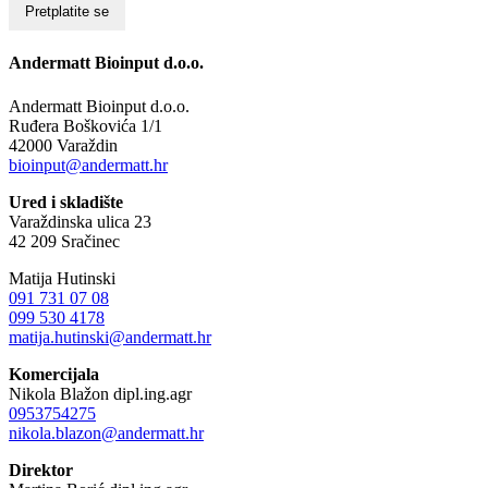
Andermatt Bioinput d.o.o.
Andermatt Bioinput d.o.o.
Ruđera Boškovića 1/1
42000 Varaždin
bioinput@andermatt.hr
Ured i skladište
Varaždinska ulica 23
42 209 Sračinec
Matija Hutinski
091 731 07 08
099 530 4178
matija.hutinski@andermatt.hr
Komercijala
Nikola Blažon dipl.ing.agr
0953754275
nikola.blazon@andermatt.hr
Direktor