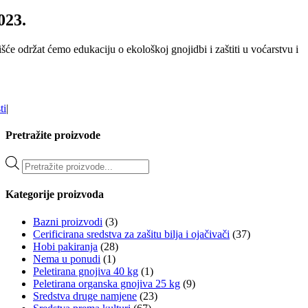
023.
šće održat ćemo edukaciju o ekološkoj gnojidbi i zaštiti u voćarstvu i
ti
|
Pretražite proizvode
Products
search
Kategorije proizvoda
Bazni proizvodi
(3)
Cerificirana sredstva za zašitu bilja i ojačivači
(37)
Hobi pakiranja
(28)
Nema u ponudi
(1)
Peletirana gnojiva 40 kg
(1)
Peletirana organska gnojiva 25 kg
(9)
Sredstva druge namjene
(23)