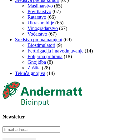
Sredstva prema kulturi
(67)
Maslinarstvo
(65)
Povrtlarstvo
(67)
Ratarstvo
(66)
Ukrasno bilje
(65)
Vinogradarstvo
(67)
Voćarstvo
(67)
Sredstva prema namjeni
(69)
Biostimulatori
(9)
Fertirigacija i navodnjavanje
(14)
Folijarna prihrana
(18)
Gnojidba
(8)
Zaštita
(28)
Tekuća gnojiva
(14)
Newsletter