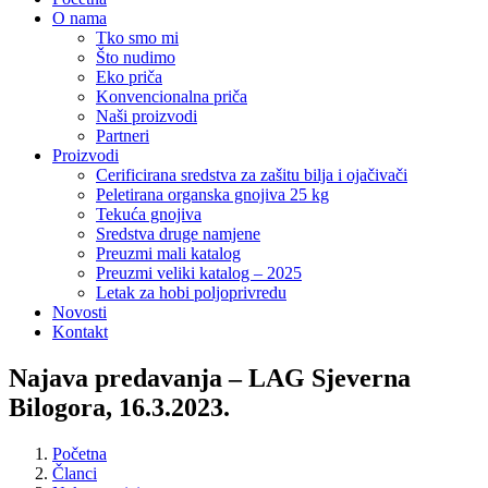
O nama
Tko smo mi
Što nudimo
Eko priča
Konvencionalna priča
Naši proizvodi
Partneri
Proizvodi
Cerificirana sredstva za zašitu bilja i ojačivači
Peletirana organska gnojiva 25 kg
Tekuća gnojiva
Sredstva druge namjene
Preuzmi mali katalog
Preuzmi veliki katalog – 2025
Letak za hobi poljoprivredu
Novosti
Kontakt
Najava predavanja – LAG Sjeverna
Bilogora, 16.3.2023.
Početna
Članci