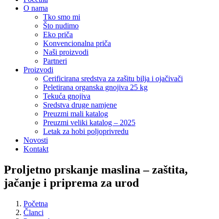
O nama
Tko smo mi
Što nudimo
Eko priča
Konvencionalna priča
Naši proizvodi
Partneri
Proizvodi
Cerificirana sredstva za zašitu bilja i ojačivači
Peletirana organska gnojiva 25 kg
Tekuća gnojiva
Sredstva druge namjene
Preuzmi mali katalog
Preuzmi veliki katalog – 2025
Letak za hobi poljoprivredu
Novosti
Kontakt
Proljetno prskanje maslina – zaštita,
jačanje i priprema za urod
Početna
Članci