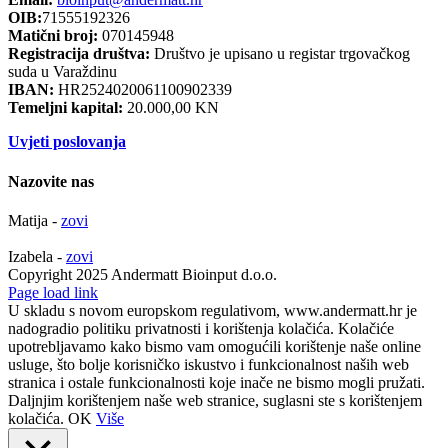
OIB:
71555192326
Matični broj:
070145948
Registracija društva:
Društvo je upisano u registar trgovačkog
suda u Varaždinu
IBAN:
HR2524020061100902339
Temeljni kapital:
20.000,00 KN
Uvjeti poslovanja
Nazovite nas
Matija -
zovi
Izabela -
zovi
Copyright 2025 Andermatt Bioinput d.o.o.
Facebook
Page load link
U skladu s novom europskom regulativom, www.andermatt.hr je
nadogradio politiku privatnosti i korištenja kolačića. Kolačiće
upotrebljavamo kako bismo vam omogućili korištenje naše online
usluge, što bolje korisničko iskustvo i funkcionalnost naših web
stranica i ostale funkcionalnosti koje inače ne bismo mogli pružati.
Daljnjim korištenjem naše web stranice, suglasni ste s korištenjem
kolačića.
OK
Više