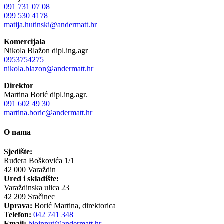
091 731 07 08
099 530 4178
matija.hutinski@andermatt.hr
Komercijala
Nikola Blažon dipl.ing.agr
0953754275
nikola.blazon@andermatt.hr
Direktor
Martina Borić dipl.ing.agr.
091 602 49 30
martina.boric@andermatt.hr
O nama
Sjedište:
Ruđera Boškovića 1/1
42 000 Varaždin
Ured i skladište:
Varaždinska ulica 23
42 209 Sračinec
Uprava:
Borić Martina, direktorica
Telefon:
042 741 348
Email:
bioinput@andermatt.hr