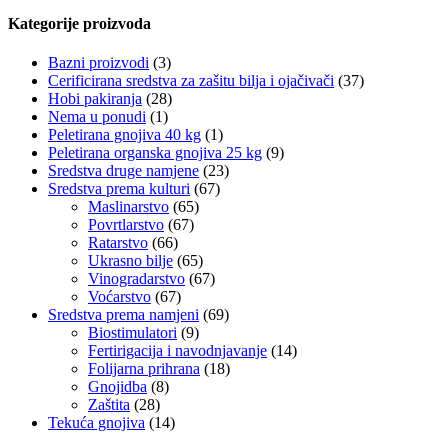
Kategorije proizvoda
Bazni proizvodi
(3)
Cerificirana sredstva za zašitu bilja i ojačivači
(37)
Hobi pakiranja
(28)
Nema u ponudi
(1)
Peletirana gnojiva 40 kg
(1)
Peletirana organska gnojiva 25 kg
(9)
Sredstva druge namjene
(23)
Sredstva prema kulturi
(67)
Maslinarstvo
(65)
Povrtlarstvo
(67)
Ratarstvo
(66)
Ukrasno bilje
(65)
Vinogradarstvo
(67)
Voćarstvo
(67)
Sredstva prema namjeni
(69)
Biostimulatori
(9)
Fertirigacija i navodnjavanje
(14)
Folijarna prihrana
(18)
Gnojidba
(8)
Zaštita
(28)
Tekuća gnojiva
(14)