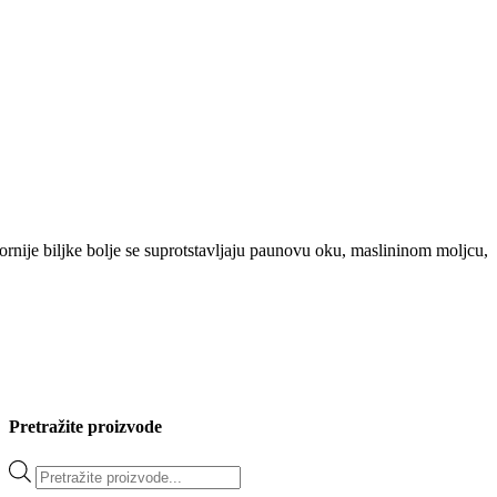
ornije biljke bolje se suprotstavljaju paunovu oku, maslininom moljcu,
Pretražite proizvode
Products
search