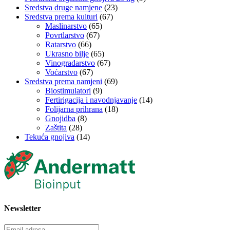
Sredstva druge namjene
(23)
Sredstva prema kulturi
(67)
Maslinarstvo
(65)
Povrtlarstvo
(67)
Ratarstvo
(66)
Ukrasno bilje
(65)
Vinogradarstvo
(67)
Voćarstvo
(67)
Sredstva prema namjeni
(69)
Biostimulatori
(9)
Fertirigacija i navodnjavanje
(14)
Folijarna prihrana
(18)
Gnojidba
(8)
Zaštita
(28)
Tekuća gnojiva
(14)
Newsletter