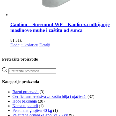
Caolino – Surround WP – Kaolin za odbijanje
maslinove muhe i zaštitu od sunca
81.31
€
Dodaj u košaricu
Detalji
Pretražite proizvode
Products
search
Kategorije proizvoda
Bazni proizvodi
(3)
Cerificirana sredstva za zašitu bilja i ojačivači
(37)
Hobi pakiranja
(28)
Nema u ponudi
(1)
Peletirana gnojiva 40 kg
(1)
Peletirana organska gnojiva 25 kg
(9)