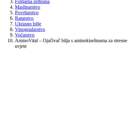
Folijarna prihrana
Maslinarstvo
Povrtlarstvo
Ratarstvo
Ukrasno bilje
Vinogradarstvo
Voćarstvo
AminoVital – Ojačivač bilja s aminokiselinama za stresne
uvjete