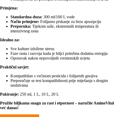
Primjena:
Standardna doza:
300 ml/100 L vode
Način primjene:
Folijarno prskanje za brzu apsorpciju
Preporuka:
Tijekom suše, ekstremnih temperatura ili
intenzivnog rasta
Idealno za:
Sve kulture izložene stresu
Faze rasta i razvoja kada je biljci potrebna dodatna energija
Oporavak nakon nepovoljnih vremenskih uvjeta
Praktični savjet:
Kompatibilan s većinom pesticida i folijarnih gnojiva
Preporučuje se test kompatibilnosti prije miješanja s drugim
sredstvima
Pakiranje:
250 ml, 1 L, 10 L, 20 L
Pružite biljkama snagu za rast i otpornost – naručite AminoVital
već danas!