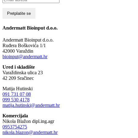
Andermatt Bioinput d.o.o.
Andermatt Bioinput d.o.o.
Ruđera Boškovića 1/1
42000 Varaždin
bioinput@andermatt.hr
Ured i skladište
Varaždinska ulica 23
42 209 Sračinec
Matija Hutinski
091 731 07 08
099 530 4178
matija.hutinski@andermatt.hr
Komercijala
Nikola Blažon dipl.ing.agr
0953754275
nikola.blazon@andermatt.hr