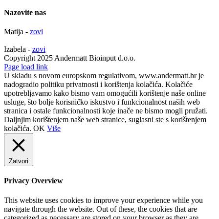
Nazovite nas
Matija -
zovi
Izabela -
zovi
Copyright 2025 Andermatt Bioinput d.o.o.
Facebook
Page load link
U skladu s novom europskom regulativom, www.andermatt.hr je
nadogradio politiku privatnosti i korištenja kolačića. Kolačiće
upotrebljavamo kako bismo vam omogućili korištenje naše online
usluge, što bolje korisničko iskustvo i funkcionalnost naših web
stranica i ostale funkcionalnosti koje inače ne bismo mogli pružati.
Daljnjim korištenjem naše web stranice, suglasni ste s korištenjem
kolačića.
OK
Više
Zatvori
Privacy Overview
This website uses cookies to improve your experience while you
navigate through the website. Out of these, the cookies that are
categorized as necessary are stored on your browser as they are