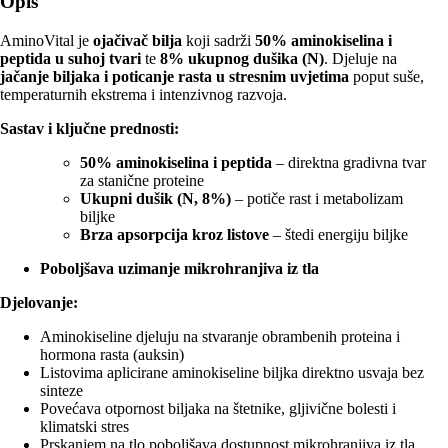
Opis
AminoVital je
ojačivač bilja
koji sadrži
50% aminokiselina i
peptida u suhoj tvari
te
8% ukupnog dušika (N)
. Djeluje na
jačanje biljaka i poticanje rasta u stresnim uvjetima
poput suše,
temperaturnih ekstrema i intenzivnog razvoja.
Sastav i ključne prednosti:
50% aminokiselina i peptida
– direktna gradivna tvar
za stanične proteine
Ukupni dušik (N, 8%)
– potiče rast i metabolizam
biljke
Brza apsorpcija kroz listove
– štedi energiju biljke
Poboljšava uzimanje mikrohranjiva iz tla
Djelovanje:
Aminokiseline djeluju na stvaranje obrambenih proteina i
hormona rasta (auksin)
Listovima aplicirane aminokiseline biljka direktno usvaja bez
sinteze
Povećava otpornost biljaka na štetnike, gljivične bolesti i
klimatski stres
Prskanjem na tlo poboljšava dostupnost mikrohranjiva iz tla