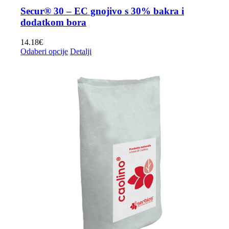
Secur® 30 – EC gnojivo s 30% bakra i
dodatkom bora
14.18
€
Ovaj
Odaberi opcije
Detalji
proizvod
ima
više
varijanti.
Opcije
se
mogu
odabrati
na
stranici
proizvoda