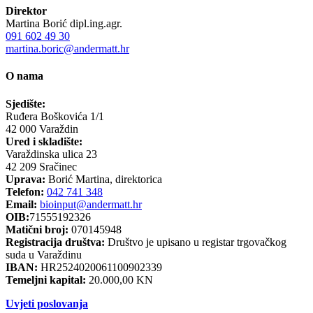
Direktor
Martina Borić dipl.ing.agr.
091 602 49 30
martina.boric@andermatt.hr
O nama
Sjedište:
Ruđera Boškovića 1/1
42 000 Varaždin
Ured i skladište:
Varaždinska ulica 23
42 209 Sračinec
Uprava:
Borić Martina, direktorica
Telefon:
042 741 348
Email:
bioinput@andermatt.hr
OIB:
71555192326
Matični broj:
070145948
Registracija društva:
Društvo je upisano u registar trgovačkog
suda u Varaždinu
IBAN:
HR2524020061100902339
Temeljni kapital:
20.000,00 KN
Uvjeti poslovanja