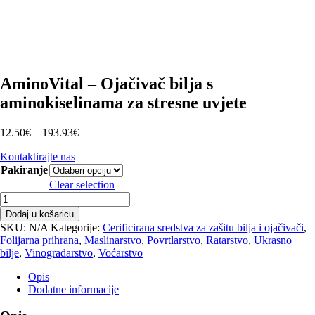
AminoVital – Ojačivač bilja s
aminokiselinama za stresne uvjete
Raspon
12.50
€
–
193.93
€
cijena:
Kontaktirajte nas
od
Pakiranje
12.50€
do
Clear selection
193.93€
AminoVital
–
Dodaj u košaricu
Ojačivač
SKU:
N/A
Kategorije:
Cerificirana sredstva za zašitu bilja i ojačivači
,
bilja
Folijarna prihrana
,
Maslinarstvo
,
Povrtlarstvo
,
Ratarstvo
,
Ukrasno
s
bilje
,
Vinogradarstvo
,
Voćarstvo
aminokiselinama
za
Opis
stresne
Dodatne informacije
uvjete
količina