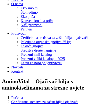
O nama
Tko smo mi
Što nudimo
Eko priča
Konvencionalna priča
Naši proizvodi
Partneri
Proizvodi
Cerificirana sredstva za zašitu bilja i ojačivači
Peletirana organska gnojiva 25 kg
Tekuća gnojiva
Sredstva druge namjene
Preuzmi mali katalog
Preuzmi veliki katalog – 2025
Letak za hobi poljoprivredu
Novosti
Kontakt
AminoVital – Ojačivač bilja s
aminokiselinama za stresne uvjete
Početna
Cerificirana sredstva za zašitu bilja i ojačivači