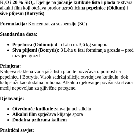
K₂O i 20 % SiO₂
. Djeluje na
jačanje kutikule lista i ploda
te stvara
alkalni film koji otežava prodor uzročnicima
pepelnice (Oidium)
i
sive plijesni (Botrytis)
.
Formulacija:
Koncentrat za suspenziju (SC)
Standardna doza:
Pepelnica (Oidium):
4–5 L/ha uz 3,6 kg sumpora
Siva plijesni (Botrytis):
3 L/ha u fazi formiranja grozda – pred
razvijen grozd
Primjena:
Kalijeva staklena voda jača list i plod te povećava otpornost na
pepelnicu i Botrytis. Visok sadržaj silicija otvrdnjava kutikulu, dok
kalij služi kao dodatna prihrana. Alkalno djelovanje površinski stvara
medij nepovoljan za gljivične patogene.
Djelovanje:
Otvrdnuće kutikule
zahvaljujući siliciju
Alkalni film
sprječava klijanje spora
Dodatna prihrana kalijem
Praktični savjet: