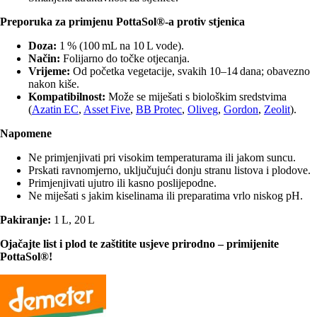
Preporuka za primjenu PottaSol®‑a protiv stjenica
Doza:
1 % (100 mL na 10 L vode).
Način:
Folijarno do točke otjecanja.
Vrijeme:
Od početka vegetacije, svakih 10–14 dana; obavezno
nakon kiše.
Kompatibilnost:
Može se miješati s biološkim sredstvima
(
Azatin EC
,
Asset Five
,
BB Protec
,
Oliveg
,
Gordon
,
Zeolit
).
Napomene
Ne primjenjivati pri visokim temperaturama ili jakom suncu.
Prskati ravnomjerno, uključujući donju stranu listova i plodove.
Primjenjivati ujutro ili kasno poslijepodne.
Ne miješati s jakim kiselinama ili preparatima vrlo niskog pH.
Pakiranje:
1 L, 20 L
Ojačajte list i plod te zaštitite usjeve prirodno – primijenite
PottaSol®!