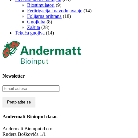
Biostimulatori
(9)
Fertirigacija i navodnjavanje
(14)
Folijarna prihrana
(18)
Gnojidba
(8)
Zaštita
(28)
Tekuća gnojiva
(14)
Newsletter
Andermatt Bioinput d.o.o.
Andermatt Bioinput d.o.o.
Ruđera Boškovića 1/1