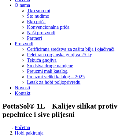
O nama
Tko smo mi
Što nudimo
Eko priča
Konvencionalna priča
Naši proizvodi
Partneri
Proizvodi
Cerificirana sredstva za zašitu bilja i ojačivači
Peletirana organska gnojiva 25 kg
Tekuća gnojiva
Sredstva druge namjene
Preuzmi mali katalog
Preuzmi veliki katalog – 2025
Letak za hobi poljoprivredu
Novosti
Kontakt
PottaSol® 1L – Kalijev silikat protiv
pepelnice i sive plijesni
Početna
Hobi pakiranja