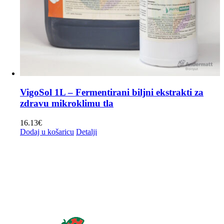
VigoSol 1L – Fermentirani biljni ekstrakti za
zdravu mikroklimu tla
16.13
€
Dodaj u košaricu
Detalji