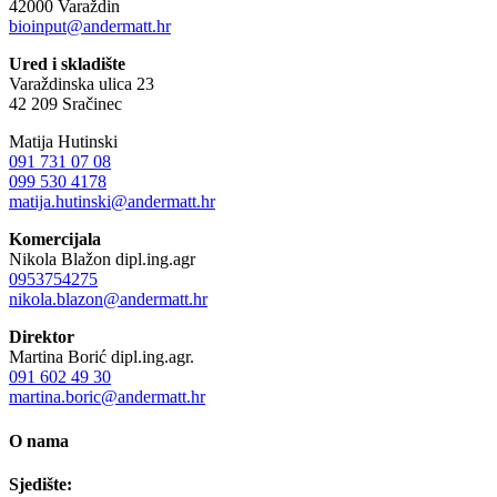
42000 Varaždin
bioinput@andermatt.hr
Ured i skladište
Varaždinska ulica 23
42 209 Sračinec
Matija Hutinski
091 731 07 08
099 530 4178
matija.hutinski@andermatt.hr
Komercijala
Nikola Blažon dipl.ing.agr
0953754275
nikola.blazon@andermatt.hr
Direktor
Martina Borić dipl.ing.agr.
091 602 49 30
martina.boric@andermatt.hr
O nama
Sjedište: