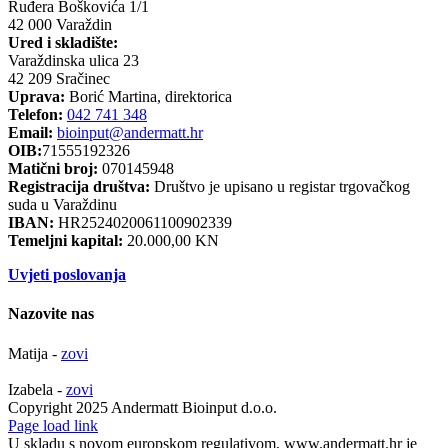
Ruđera Boškovića 1/1
42 000 Varaždin
Ured i skladište:
Varaždinska ulica 23
42 209 Sračinec
Uprava:
Borić Martina, direktorica
Telefon:
042 741 348
Email:
bioinput@andermatt.hr
OIB:
71555192326
Matični broj:
070145948
Registracija društva:
Društvo je upisano u registar trgovačkog
suda u Varaždinu
IBAN:
HR2524020061100902339
Temeljni kapital:
20.000,00 KN
Uvjeti poslovanja
Nazovite nas
Matija -
zovi
Izabela -
zovi
Copyright 2025 Andermatt Bioinput d.o.o.
Facebook
Page load link
U skladu s novom europskom regulativom, www.andermatt.hr je