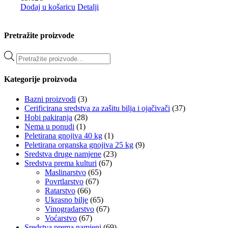
Dodaj u košaricu
Detalji
Pretražite proizvode
Products
search
Kategorije proizvoda
Bazni proizvodi
(3)
Cerificirana sredstva za zašitu bilja i ojačivači
(37)
Hobi pakiranja
(28)
Nema u ponudi
(1)
Peletirana gnojiva 40 kg
(1)
Peletirana organska gnojiva 25 kg
(9)
Sredstva druge namjene
(23)
Sredstva prema kulturi
(67)
Maslinarstvo
(65)
Povrtlarstvo
(67)
Ratarstvo
(66)
Ukrasno bilje
(65)
Vinogradarstvo
(67)
Voćarstvo
(67)
Sredstva prema namjeni
(69)