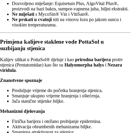
Dozvoljeno miješanje: Equisetum Plus, AlgoVital Plus®,
proizvodi na bazi bakra, sumpor‑vapnena juha, biljni ekstrakti.
Ne miješati
s MycoSin® Vin i VitiSan®.
Ne prskati u cvatnji
niti na vinovu lozu po jakom suncu i
visokim temperaturama.
Primjena kalijeve staklene vode PottaSol u
suzbijanju stjenica
Kalijev silikat u PottaSol® djeluje i kao
prirodna barijera
protiv
stjenica (Pentatomidae) kao što su
Halyomorpha halys
i
Nezara
viridula
.
Znanstvene spoznaje
Produljuje vrijeme do početka hranjenja stjenica.
Smanjuje ukupno vrijeme hranjenja i oštećenja.
Jača stanične stijenke biljke.
Mehanizmi djelovanja
Fizička barijera i otežano probijanje epidermisa.
Aktivacija obrambenih mehanizama biljke.
Smanjena atraktivnost za stjenice.