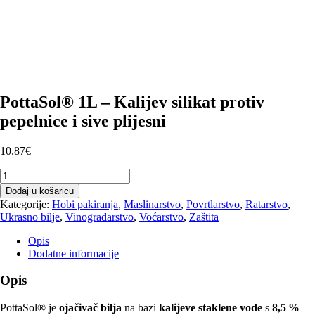
PottaSol® 1L – Kalijev silikat protiv
pepelnice i sive plijesni
10.87
€
PottaSol®
1L
Dodaj u košaricu
–
Kategorije:
Hobi pakiranja
,
Maslinarstvo
,
Povrtlarstvo
,
Ratarstvo
,
Kalijev
Ukrasno bilje
,
Vinogradarstvo
,
Voćarstvo
,
Zaštita
silikat
protiv
Opis
pepelnice
Dodatne informacije
i
sive
Opis
plijesni
količina
PottaSol® je
ojačivač bilja
na bazi
kalijeve staklene vode
s
8,5 %