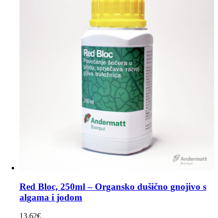
Red Bloc, 250ml – Organsko dušično gnojivo s
algama i jodom
13.62
€