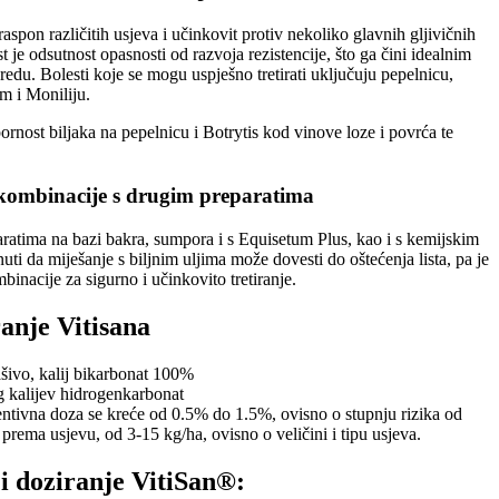
raspon različitih usjeva i učinkovit protiv nekoliko glavnih gljivičnih
 je odsutnost opasnosti od razvoja rezistencije, što ga čini idealnim
redu. Bolesti koje se mogu uspješno tretirati uključuju pepelnicu,
m i Moniliju.
ornost biljaka na pepelnicu i Botrytis kod vinove loze i povrća te
 kombinacije s drugim preparatima
aratima na bazi bakra, sumpora i s Equisetum Plus, kao i s kemijskim
ti da miješanje s biljnim uljima može dovesti do oštećenja lista, pa je
binacije za sigurno i učinkovito tretiranje.
anje Vitisana
šivo, kalij bikarbonat 100%
 kalijev hidrogenkarbonat
ntivna doza se kreće od 0.5% do 1.5%, ovisno o stupnju rizika od
 prema usjevu, od 3-15 kg/ha, ovisno o veličini i tipu usjeva.
i doziranje VitiSan®: