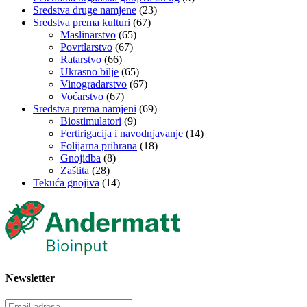
Sredstva druge namjene
(23)
Sredstva prema kulturi
(67)
Maslinarstvo
(65)
Povrtlarstvo
(67)
Ratarstvo
(66)
Ukrasno bilje
(65)
Vinogradarstvo
(67)
Voćarstvo
(67)
Sredstva prema namjeni
(69)
Biostimulatori
(9)
Fertirigacija i navodnjavanje
(14)
Folijarna prihrana
(18)
Gnojidba
(8)
Zaštita
(28)
Tekuća gnojiva
(14)
Newsletter