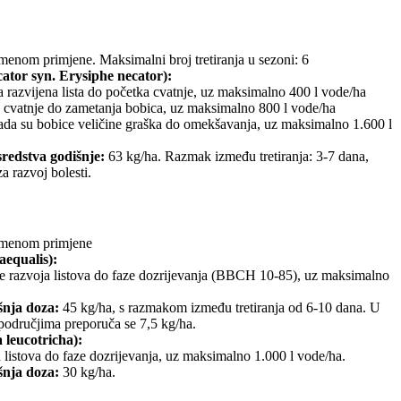
enom primjene. Maksimalni broj tretiranja u sezoni: 6
ator syn. Erysiphe necator):
a razvijena lista do početka cvatnje, uz maksimalno 400 l vode/ha
 cvatnje do zametanja bobica, uz maksimalno 800 l vode/ha
ada su bobice veličine graška do omekšavanja, uz maksimalno 1.600 l
sredstva godišnje:
63 kg/ha. Razmak između tretiranja: 3-7 dana,
a razvoj bolesti.
menom primjene
aequalis):
ze razvoja listova do faze dozrijevanja (BBCH 10-85), uz maksimalno
nja doza:
45 kg/ha, s razmakom između tretiranja od 6-10 dana. U
područjima preporuča se 7,5 kg/ha.
 leucotricha):
a listova do faze dozrijevanja, uz maksimalno 1.000 l vode/ha.
nja doza:
30 kg/ha.