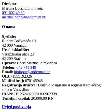
Direktor
Martina Borić dipl.ing.agr.
091 602 49 30
martina.boric@andermatt.hr
O nama
Sjedište:
Ruđera Boškovića 1/1
42 000 Varaždin
Ured i skladište:
Varaždinska ulica 23
42 209 Sračinec
Uprava:
Borić Martina, direktorica
Telefon:
042 741 348
Email:
bioinput@andermatt.hr
OIB:
71555192326
Matični broj:
070145948
Registracija društva:
Društvo je upisano u registar trgovačkog
suda u Varaždinu
IBAN:
HR2524020061100902339
Temeljni kapital:
20.000,00 KN
Uvjeti poslovanja