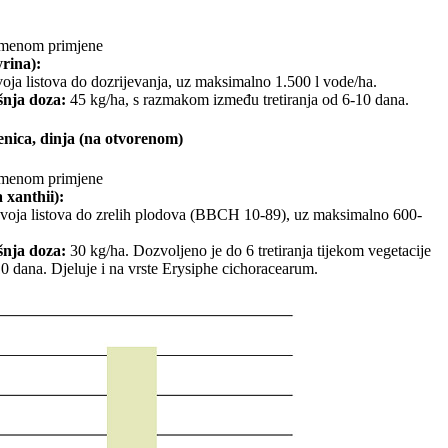
menom primjene
rina):
voja listova do dozrijevanja, uz maksimalno 1.500 l vode/ha.
nja doza:
45 kg/ha, s razmakom između tretiranja od 6-10 dana.
benica, dinja (na otvorenom)
menom primjene
 xanthii):
zvoja listova do zrelih plodova (BBCH 10-89), uz maksimalno 600-
nja doza:
30 kg/ha. Dozvoljeno je do 6 tretiranja tijekom vegetacije
 dana. Djeluje i na vrste Erysiphe cichoracearum.