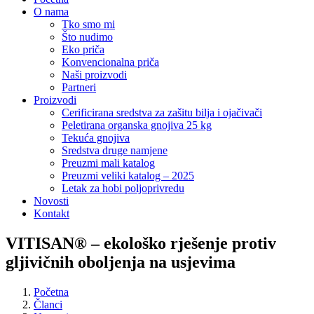
O nama
Tko smo mi
Što nudimo
Eko priča
Konvencionalna priča
Naši proizvodi
Partneri
Proizvodi
Cerificirana sredstva za zašitu bilja i ojačivači
Peletirana organska gnojiva 25 kg
Tekuća gnojiva
Sredstva druge namjene
Preuzmi mali katalog
Preuzmi veliki katalog – 2025
Letak za hobi poljoprivredu
Novosti
Kontakt
VITISAN® – ekološko rješenje protiv
gljivičnih oboljenja na usjevima
Početna
Članci