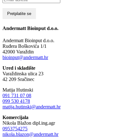
Andermatt Bioinput d.o.o.
Andermatt Bioinput d.o.o.
Ruđera Boškovića 1/1
42000 Varaždin
bioinput@andermatt.hr
Ured i skladište
Varaždinska ulica 23
42 209 Sračinec
Matija Hutinski
091 731 07 08
099 530 4178
matija.hutinski@andermatt.hr
Komercijala
Nikola Blažon dipl.ing.agr
0953754275
nikola.blazon@andermatt.hr