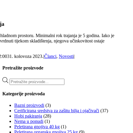
ja
 hladnom prostoru. Minimalni rok trajanja je 5 godina. Iako je
rdnuti tijekom skladištenja, njegova učinkovitost ostaje
2:00
31. kolovoza 2023.
|
Članci
,
Novosti
|
Pretražite proizvode
Products
search
Kategorije proizvoda
Bazni proizvodi
(3)
Cerificirana sredstva za zašitu bilja i ojačivači
(37)
Hobi pakiranja
(28)
Nema u ponudi
(1)
Peletirana gnojiva 40 kg
(1)
Peletirana organska gnojiva 25 kg
(9)