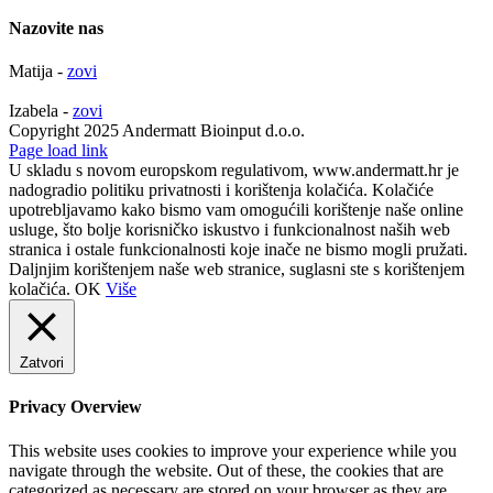
Nazovite nas
Matija -
zovi
Izabela -
zovi
Copyright 2025 Andermatt Bioinput d.o.o.
Facebook
Page load link
U skladu s novom europskom regulativom, www.andermatt.hr je
nadogradio politiku privatnosti i korištenja kolačića. Kolačiće
upotrebljavamo kako bismo vam omogućili korištenje naše online
usluge, što bolje korisničko iskustvo i funkcionalnost naših web
stranica i ostale funkcionalnosti koje inače ne bismo mogli pružati.
Daljnjim korištenjem naše web stranice, suglasni ste s korištenjem
kolačića.
OK
Više
Zatvori
Privacy Overview
This website uses cookies to improve your experience while you
navigate through the website. Out of these, the cookies that are
categorized as necessary are stored on your browser as they are